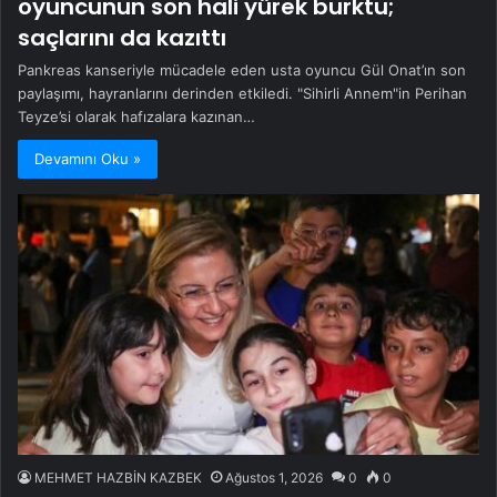
oyuncunun son hali yürek burktu;
saçlarını da kazıttı
Pankreas kanseriyle mücadele eden usta oyuncu Gül Onat’ın son
paylaşımı, hayranlarını derinden etkiledi. "Sihirli Annem"in Perihan
Teyze’si olarak hafızalara kazınan…
Devamını Oku »
MEHMET HAZBİN KAZBEK
Ağustos 1, 2026
0
0