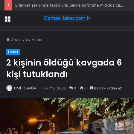
Emniyet şeridinde feci ölüm: Servis şoförüne midibüs çarptı
Menü
Anasayfa
/
Haber
Haber
2 kişinin öldüğü kavgada 6
kişi tutuklandı
ÜMİT SAVĞA
Ekim 6, 2025
0
0
Bir dakikadan az