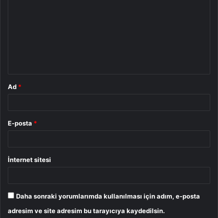
o
r
u
m
*
Ad
*
E-posta
*
İnternet sitesi
Daha sonraki yorumlarımda kullanılması için adım, e-posta
adresim ve site adresim bu tarayıcıya kaydedilsin.