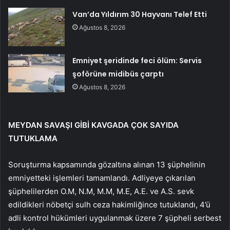
Van’da Yıldırım 30 Hayvanı Telef Etti
Ağustos 8, 2026
Emniyet şeridinde feci ölüm: Servis
şoförüne midibüs çarptı
Ağustos 8, 2026
MEYDAN SAVAŞI GİBİ KAVGADA ÇOK SAYIDA
TUTUKLAMA
Soruşturma kapsamında gözaltına alınan 13 şüphelinin
emniyetteki işlemleri tamamlandı. Adliyeye çıkarılan
şüphelilerden O.M, N.M, M.M, M.E, A.E. ve A.S. sevk
edildikleri nöbetçi sulh ceza hakimliğince tutuklandı, 4’ü
adli kontrol hükümleri uygulanmak üzere 7 şüpheli serbest