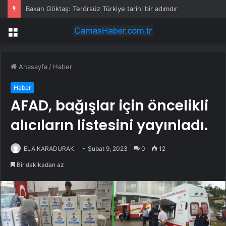
Bakan Göktaş: Terörsüz Türkiye tarihi bir adımdır
Menü
Anasayfa
/
Haber
Haber
AFAD, bağışlar için öncelikli
alıcıların listesini yayınladı.
ELA KARADURAK
Şubat 9, 2023
0
12
Bir dakikadan az