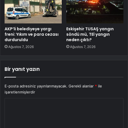
AKP’li belediyeye yargı
Eskişehir TUSAŞ yangın
freni: Yıkım ve para cezası
söndü mü, TEİ yangın
durduruldu
neden çıktı?
Ağustos 7, 2026
Ağustos 7, 2026
Bir yanıt yazın
E-posta adresiniz yayınlanmayacak.
Gerekli alanlar
*
ile
işaretlenmişlerdir
Y
o
r