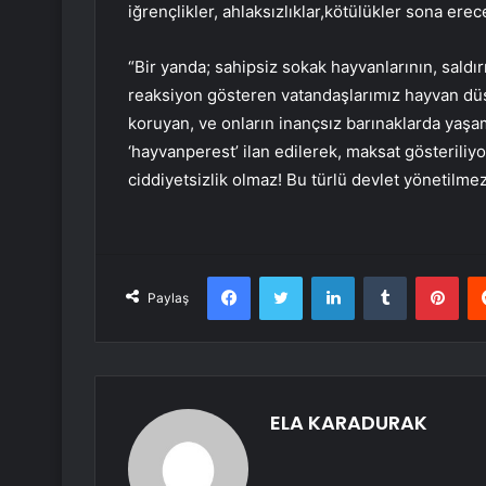
iğrençlikler, ahlaksızlıklar,kötülükler sona erec
“Bir yanda; sahipsiz sokak hayvanlarının, saldır
reaksiyon gösteren vatandaşlarımız hayvan düşm
koruyan, ve onların inançsız barınaklarda yaş
‘hayvanperest’ ilan edilerek, maksat gösteriliy
ciddiyetsizlik olmaz! Bu türlü devlet yönetilme
Facebook
Twitter
LinkedIn
Tumblr
Pint
Paylaş
ELA KARADURAK