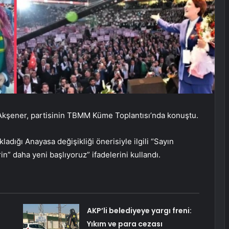
l Akşener, partisinin TBMM Küme Toplantısı’nda konuştu.
ladığı Anayasa değişikliği önerisiyle ilgili “Sayın
n” daha yeni başlıyoruz” ifadelerini kullandı.
AKP’li belediyeye yargı freni:
Yıkım ve para cezası