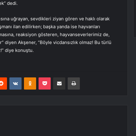
ek” dedi.
ısına uğrayan, sevdikleri ziyan gören ve haklı olarak
anı ilan edilirken; başka yanda ise hayvanları
amasına, reaksiyon gösteren, hayvanseverlerimiz de,
or” diyen Akşener, “Böyle vicdansızlık olmaz! Bu türlü
z!” diye konuştu.
erest
Reddit
VKontakte
Odnoklassniki
Pocket
E-Posta ile paylaş
Yazdır