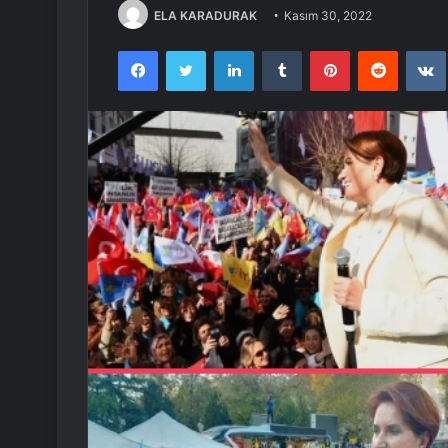
ELA KARADURAK
Kasım 30, 2022
Facebook
Twitter
LinkedIn
Tumblr
Pinterest
Reddit