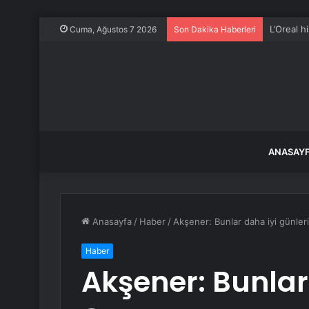
L’Oreal h
Cuma, Ağustos 7 2026
Son Dakika Haberleri
ANASAY
Anasayfa
/
Haber
/
Akşener: Bunlar daha iyi günler
Haber
Akşener: Bunlar