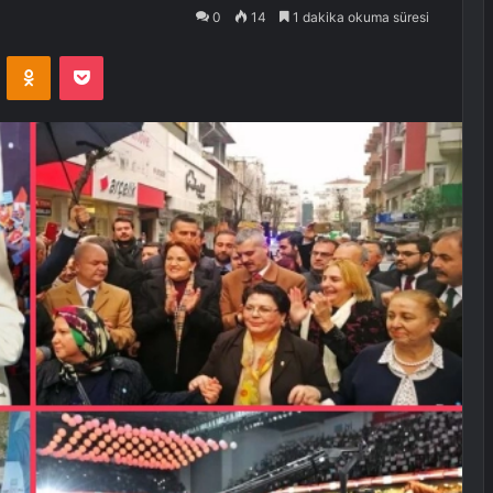
0
14
1 dakika okuma süresi
VKontakte
Odnoklassniki
Pocket