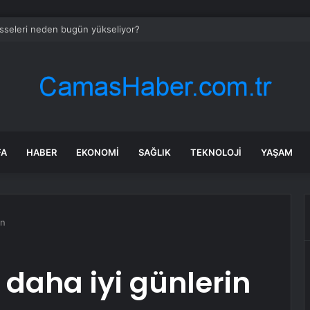
isseleri neden bugün yükseliyor?
FA
HABER
EKONOMI
SAĞLIK
TEKNOLOJI
YAŞAM
in
 daha iyi günlerin