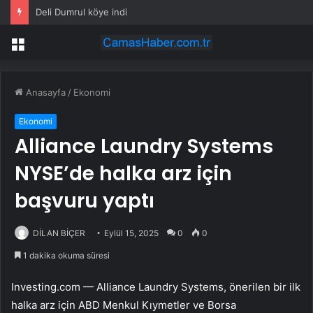
Deli Dumrul köye indi
Menü
Anasayfa
/
Ekonomi
Ekonomi
Alliance Laundry Systems
NYSE’de halka arz için
başvuru yaptı
DİLAN BİÇER
Eylül 15, 2025
0
0
1 dakika okuma süresi
Investing.com — Alliance Laundry Systems, önerilen bir ilk
halka arz için ABD Menkul Kıymetler ve Borsa