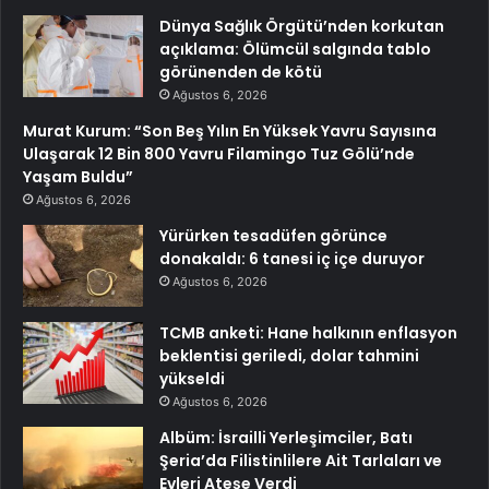
Dünya Sağlık Örgütü’nden korkutan
açıklama: Ölümcül salgında tablo
görünenden de kötü
Ağustos 6, 2026
Murat Kurum: “Son Beş Yılın En Yüksek Yavru Sayısına
Ulaşarak 12 Bin 800 Yavru Filamingo Tuz Gölü’nde
Yaşam Buldu”
Ağustos 6, 2026
Yürürken tesadüfen görünce
donakaldı: 6 tanesi iç içe duruyor
Ağustos 6, 2026
TCMB anketi: Hane halkının enflasyon
beklentisi geriledi, dolar tahmini
yükseldi
Ağustos 6, 2026
Albüm: İsrailli Yerleşimciler, Batı
Şeria’da Filistinlilere Ait Tarlaları ve
Evleri Ateşe Verdi