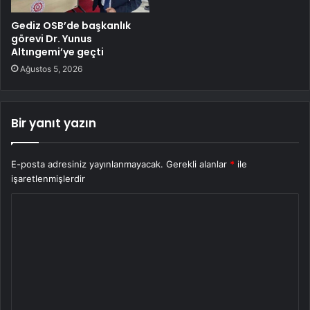
Gediz OSB’de başkanlık
görevi Dr. Yunus
Altıngemi’ye geçti
Ağustos 5, 2026
Bir yanıt yazın
E-posta adresiniz yayınlanmayacak.
Gerekli alanlar
*
ile
işaretlenmişlerdir
Y
o
r
u
m
*