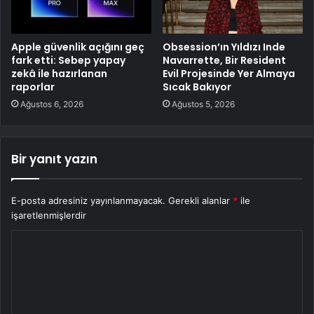
Apple güvenlik açığını geç
Obsession’ın Yıldızı Inde
fark etti: Sebep yapay
Navarrette, Bir Resident
zekâ ile hazırlanan
Evil Projesinde Yer Almaya
raporlar
Sıcak Bakıyor
Ağustos 6, 2026
Ağustos 5, 2026
Bir yanıt yazın
E-posta adresiniz yayınlanmayacak.
Gerekli alanlar
*
ile
işaretlenmişlerdir
Y
o
r
u