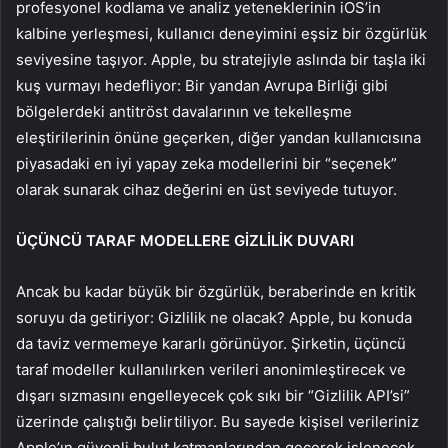
profesyonel kodlama ve analiz yeteneklerinin iOS’in
kalbine yerleşmesi, kullanıcı deneyimini eşsiz bir özgürlük
seviyesine taşıyor. Apple, bu stratejiyle aslında bir taşla iki
kuş vurmayı hedefliyor: Bir yandan Avrupa Birliği gibi
bölgelerdeki antitröst davalarının ve tekelleşme
eleştirilerinin önüne geçerken, diğer yandan kullanıcısına
piyasadaki en iyi yapay zeka modellerini bir “seçenek”
olarak sunarak cihaz değerini en üst seviyede tutuyor.
ÜÇÜNCÜ TARAF MODELLERE GİZLİLİK DUVARI
Ancak bu kadar büyük bir özgürlük, beraberinde en kritik
soruyu da getiriyor: Gizlilik ne olacak? Apple, bu konuda
da taviz vermemeye kararlı görünüyor. Şirketin, üçüncü
taraf modeller kullanılırken verileri anonimleştirecek ve
dışarı sızmasını engelleyecek çok sıkı bir “Gizlilik API’si”
üzerinde çalıştığı belirtiliyor. Bu sayede kişisel verileriniz
Apple’ın güvenli bulut katmanlarından geçerek işlenecek,