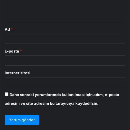
m
*
Ad
*
E-posta
*
İnternet sitesi
Daha sonraki yorumlarımda kullanılması için adım, e-posta
adresim ve site adresim bu tarayıcıya kaydedilsin.