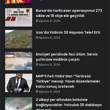
Bursa’da tarihi eser operasyonu! 273
sikke ve 18 obje ele geçirildi
Ağustos 8, 2026
Van’da Yıldırım 30 Hayvanı Telef Etti
Ağustos 8, 2026
Emniyet şeridinde feci ölüm: Servis
şoförüne midibüs çarptı
Ağustos 8, 2026
MHP’li Feti Yıldız’dan “Terörsüz
Türkiye” mesajı: Yasal düzenlemeler
kalıcı sonuç üretecek
Ağustos 8, 2026
2 ülkeyi yer altından birbirine
bağlayacaklar: Yolculuk 25 dakikaya
düşecek