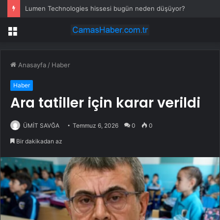
Lumen Technologies hissesi bugün neden düşüyor?
Menü
Anasayfa
/
Haber
Haber
Ara tatiller için karar verildi
ÜMİT SAVĞA
Temmuz 6, 2026
0
0
Bir dakikadan az