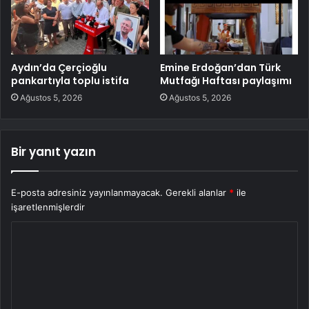
Aydın’da Çerçioğlu
Emine Erdoğan’dan Türk
pankartıyla toplu istifa
Mutfağı Haftası paylaşımı
Ağustos 5, 2026
Ağustos 5, 2026
Bir yanıt yazın
E-posta adresiniz yayınlanmayacak.
Gerekli alanlar
*
ile
işaretlenmişlerdir
Y
o
r
u