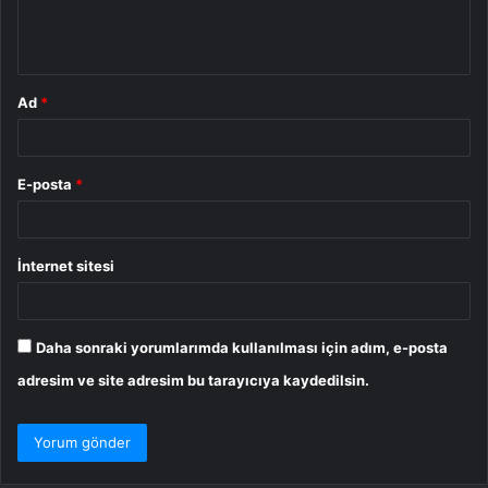
m
*
Ad
*
E-posta
*
İnternet sitesi
Daha sonraki yorumlarımda kullanılması için adım, e-posta
adresim ve site adresim bu tarayıcıya kaydedilsin.