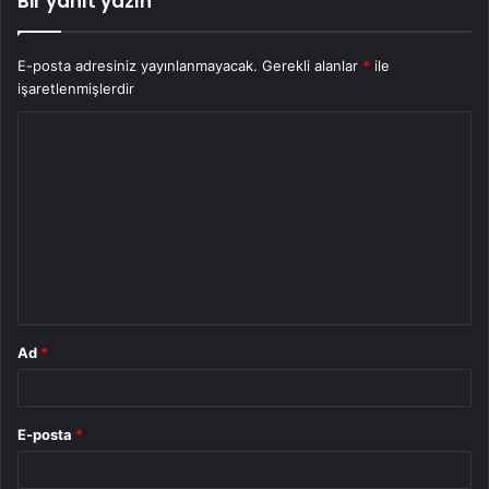
Bir yanıt yazın
E-posta adresiniz yayınlanmayacak.
Gerekli alanlar
*
ile
işaretlenmişlerdir
Y
o
r
u
m
*
Ad
*
E-posta
*