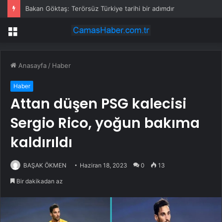
Bakan Göktaş: Terörsüz Türkiye tarihi bir adımdır
Menü
Anasayfa
/
Haber
Haber
Attan düşen PSG kalecisi
Sergio Rico, yoğun bakıma
kaldırıldı
BAŞAK ÖKMEN
Haziran 18, 2023
0
13
Bir dakikadan az