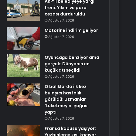
AKP’li belediyeye yargı
freni: Yıkım ve para
cezası durduruldu
Ağustos 7, 2026
Motorine indirim geliyor
Ağustos 7, 2026
Oyuncağa benziyor ama
gerçek: Dünyanın en
küçük atı seçildi
Ağustos 7, 2026
O balıklarda ilk kez
bulaşıcı hastalık
görüldü: Uzmanlar
‘tüketmeyin’ çağrısı
yaptı
Ağustos 7, 2026
Fransa kabusu yaşıyor:
Yüzbinlerce kişi kaçıyor