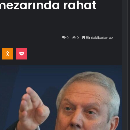
mezarında rahat
0
0
Bir dakikadan az
VKontakte
Odnoklassniki
Pocket