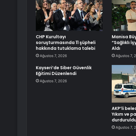
CHP Kurultayı
Manisa Büy
soruşturmasında 11 şüpheli
“Sağlıklı İş
hakkında tutuklama talebi
Aldı
Ağustos 7, 2026
Ağustos 7, 
Kayseri’de Siber Güvenlik
Eğitimi Düzenlendi
Ağustos 7, 2026
AKP’li bele
Yıkım ve p
durduruld
Ağustos 7, 