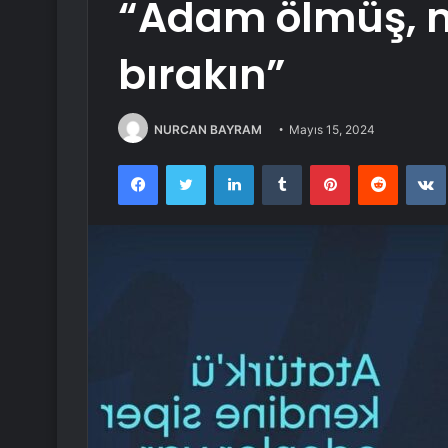
“Adam ölmüş, 
bırakın”
NURCAN BAYRAM
Mayıs 15, 2024
Facebook
Twitter
LinkedIn
Tumblr
Pinterest
Reddit