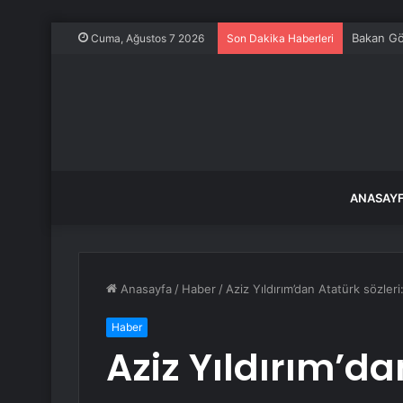
Bakan Gök
Cuma, Ağustos 7 2026
Son Dakika Haberleri
ANASAY
Anasayfa
/
Haber
/
Aziz Yıldırım’dan Atatürk sözler
Haber
Aziz Yıldırım’da