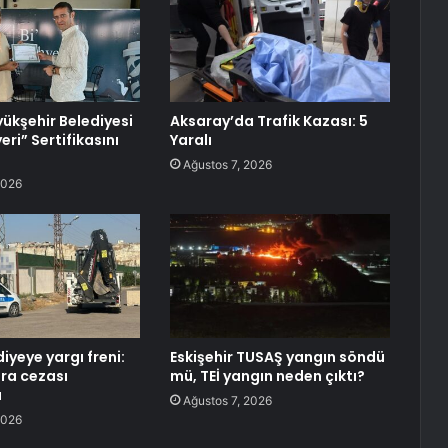
ükşehir Belediyesi
Aksaray’da Trafik Kazası: 5
yeri” Sertifikasını
Yaralı
Ağustos 7, 2026
2026
diyeye yargı freni:
Eskişehir TUSAŞ yangın söndü
ara cezası
mü, TEİ yangın neden çıktı?
u
Ağustos 7, 2026
2026