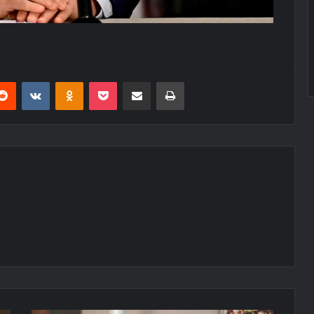
erest
Reddit
VKontakte
Odnoklassniki
Pocket
E-Posta ile paylaş
Yazdır