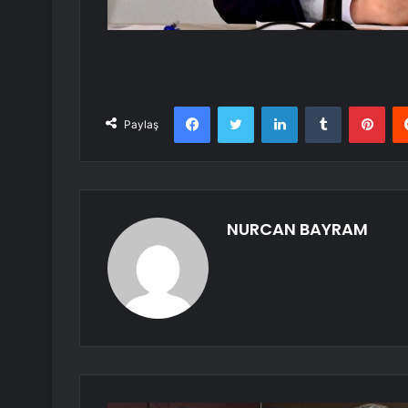
Facebook
Twitter
LinkedIn
Tumblr
Pint
Paylaş
NURCAN BAYRAM