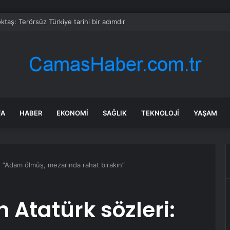
taş: Terörsüz Türkiye tarihi bir adımdır
FA
HABER
EKONOMI
SAĞLIK
TEKNOLOJI
YAŞAM
i: “Adam ölmüş, mezarında rahat bırakın”
n Atatürk sözleri: