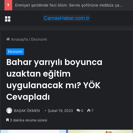
Emniyet şeridinde feci ölüm: Servis şoförüne midibüs çarptı
Menü
Anasayfa
/
Ekonomi
Ekonomi
Bahar yarıyılı boyunca
uzaktan eğitim
uygulanacak mı? YÖK
Cevapladı
BAŞAK ÖKMEN
Şubat 19, 2023
0
7
3 dakika okuma süresi