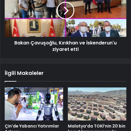
Bakan Çavuşoğlu, Kırıkhan ve İskenderun'u
ziyaret etti
İlgili Makaleler
Çin’de Yabancı Yatırımlar
Malatya’da TOKİ’nin 20 bin