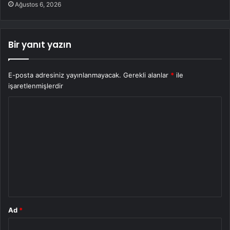
Ağustos 6, 2026
Bir yanıt yazın
E-posta adresiniz yayınlanmayacak.
Gerekli alanlar
*
ile
işaretlenmişlerdir
Y
o
r
u
m
*
Ad
*