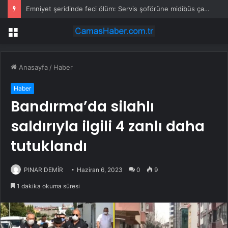
Emniyet şeridinde feci ölüm: Servis şoförüne midibüs çarptı
Menü
Anasayfa
/
Haber
Haber
Bandırma’da silahlı
saldırıyla ilgili 4 zanlı daha
tutuklandı
PINAR DEMİR
Haziran 6, 2023
0
9
1 dakika okuma süresi