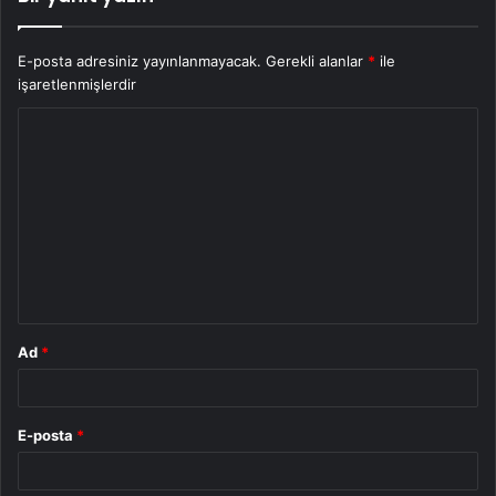
E-posta adresiniz yayınlanmayacak.
Gerekli alanlar
*
ile
işaretlenmişlerdir
Y
o
r
u
m
*
Ad
*
E-posta
*