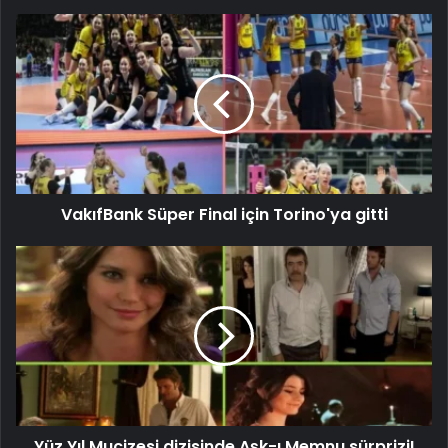
VakıfBank Süper Final için Torino'ya gitti
Yüz Yıl Mucizesi dizisinde Aşk-ı Memnu sürprizi!