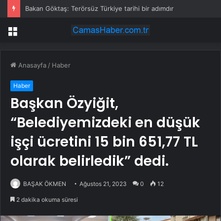
CHP Kurultayı soruşturmasında 11 şüpheli hakkında tutuklama talebi
Menü
Anasayfa
/
Haber
Haber
Başkan Özyiğit,
“Belediyemizdeki en düşük
işçi ücretini 15 bin 651,77 TL
olarak belirledik” dedi.
BAŞAK ÖKMEN
Ağustos 21, 2023
0
12
2 dakika okuma süresi