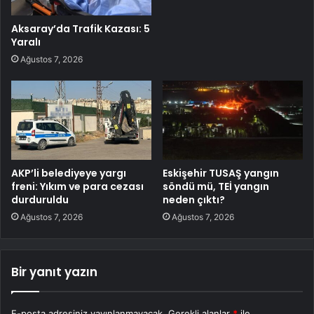
Aksaray’da Trafik Kazası: 5
Yaralı
Ağustos 7, 2026
AKP’li belediyeye yargı
Eskişehir TUSAŞ yangın
freni: Yıkım ve para cezası
söndü mü, TEİ yangın
durduruldu
neden çıktı?
Ağustos 7, 2026
Ağustos 7, 2026
Bir yanıt yazın
E-posta adresiniz yayınlanmayacak.
Gerekli alanlar
*
ile