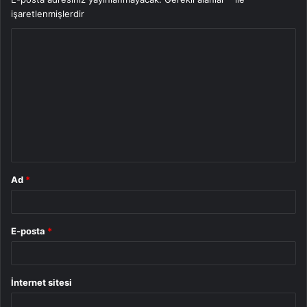
işaretlenmişlerdir
Y
o
r
u
m
*
Ad
*
E-posta
*
İnternet sitesi