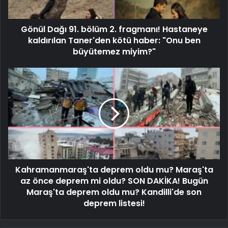
Gönül Dağı 91. bölüm 2. fragmanı! Hastaneye
kaldırılan Taner'den kötü haber: "Onu ben
büyütemez miyim?"
Kahramanmaraş'ta deprem oldu mu? Maraş'ta
az önce deprem mi oldu? SON DAKİKA! Bugün
Maraş'ta deprem oldu mu? Kandilli'de son
deprem listesi!