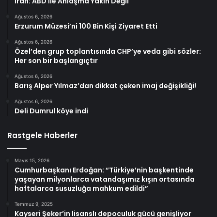
İran: ABD İle Anlaşma Yakın Değil
Ağustos 6, 2026
Erzurum Müzesi’ni 100 Bin Kişi Ziyaret Etti
Ağustos 6, 2026
Özel’den grup toplantısında CHP’ye veda gibi sözler:
Her son bir başlangıçtır
Ağustos 6, 2026
Barış Alper Yılmaz’dan dikkat çeken imaj değişikliği!
Ağustos 6, 2026
Deli Dumrul köye indi
Rastgele Haberler
Mayıs 15, 2026
Cumhurbaşkanı Erdoğan: “Türkiye’nin başkentinde
yaşayan milyonlarca vatandaşımız kışın ortasında
haftalarca susuzluğa mahkum edildi”
Temmuz 9, 2025
Kayseri Şeker’in lisanslı depoculuk gücü genişliyor