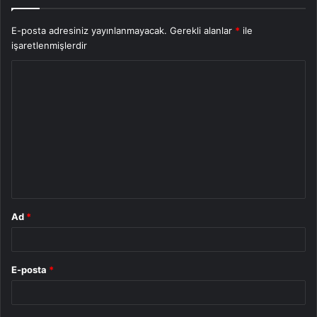
E-posta adresiniz yayınlanmayacak.
Gerekli alanlar
*
ile
işaretlenmişlerdir
Y
o
r
u
m
*
Ad
*
E-posta
*