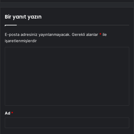
Bir yanıt yazın
E-posta adresiniz yayınlanmayacak.
Gerekli alanlar
*
ile
işaretlenmişlerdir
Y
o
r
u
m
*
Ad
*