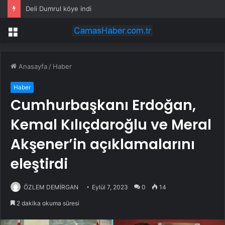
Deli Dumrul köye indi
Menü
Anasayfa
/
Haber
Haber
Cumhurbaşkanı Erdoğan,
Kemal Kılıçdaroğlu ve Meral
Akşener’in açıklamalarını
eleştirdi
ÖZLEM DEMİRGAN
Eylül 7, 2023
0
14
2 dakika okuma süresi