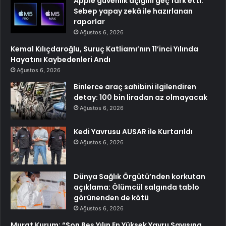
Apple güvenlik açığını geç fark etti:
Sebep yapay zekâ ile hazırlanan
raporlar
Ağustos 6, 2026
Kemal Kılıçdaroğlu, Suruç Katliamı’nın 11’inci Yılında
Hayatını Kaybedenleri Andı
Ağustos 6, 2026
Binlerce araç sahibini ilgilendiren
detay: 100 bin liradan az olmayacak
Ağustos 6, 2026
Kedi Yavrusu AUSAR ile Kurtarıldı
Ağustos 6, 2026
Dünya Sağlık Örgütü’nden korkutan
açıklama: Ölümcül salgında tablo
görünenden de kötü
Ağustos 6, 2026
Murat Kurum: “Son Beş Yılın En Yüksek Yavru Sayısına