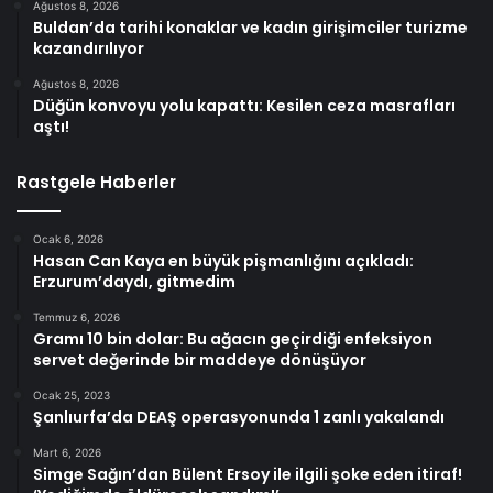
Ağustos 8, 2026
Buldan’da tarihi konaklar ve kadın girişimciler turizme
kazandırılıyor
Ağustos 8, 2026
Düğün konvoyu yolu kapattı: Kesilen ceza masrafları
aştı!
Rastgele Haberler
Ocak 6, 2026
Hasan Can Kaya en büyük pişmanlığını açıkladı:
Erzurum’daydı, gitmedim
Temmuz 6, 2026
Gramı 10 bin dolar: Bu ağacın geçirdiği enfeksiyon
servet değerinde bir maddeye dönüşüyor
Ocak 25, 2023
Şanlıurfa’da DEAŞ operasyonunda 1 zanlı yakalandı
Mart 6, 2026
Simge Sağın’dan Bülent Ersoy ile ilgili şoke eden itiraf!