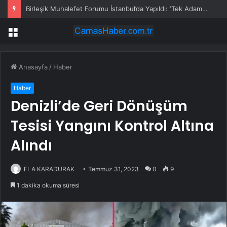
Birleşik Muhalefet Forumu İstanbul’da Yapıldı: ‘Tek Adam Rejimine Karşı Ortak Mücadele Çağrısı’
Menü
Anasayfa
/
Haber
Haber
Denizli’de Geri Dönüşüm
Tesisi Yangını Kontrol Altına
Alındı
ELA KARADURAK
Temmuz 31, 2023
0
9
1 dakika okuma süresi