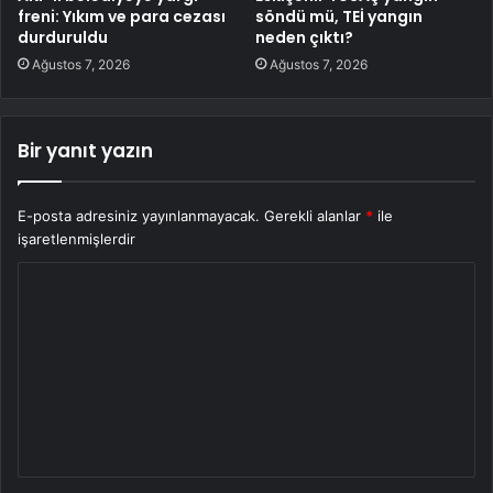
freni: Yıkım ve para cezası
söndü mü, TEİ yangın
durduruldu
neden çıktı?
Ağustos 7, 2026
Ağustos 7, 2026
Bir yanıt yazın
E-posta adresiniz yayınlanmayacak.
Gerekli alanlar
*
ile
işaretlenmişlerdir
Y
o
r
u
m
*