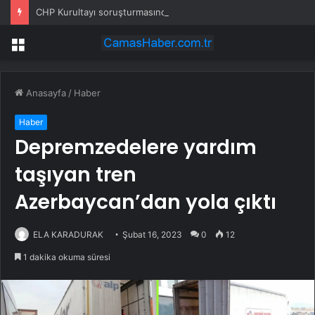
CHP Kurultayı soruşturmasında 11 şüpheli hakkında tutuklama talebi
Menü
Anasayfa
/
Haber
Haber
Depremzedelere yardım
taşıyan tren
Azerbaycan’dan yola çıktı
ELA KARADURAK
Şubat 16, 2023
0
12
1 dakika okuma süresi