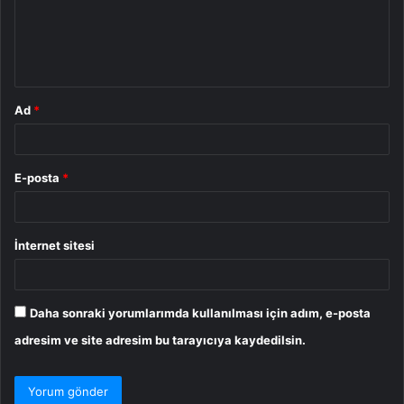
u
m
*
Ad
*
E-posta
*
İnternet sitesi
Daha sonraki yorumlarımda kullanılması için adım, e-posta
adresim ve site adresim bu tarayıcıya kaydedilsin.