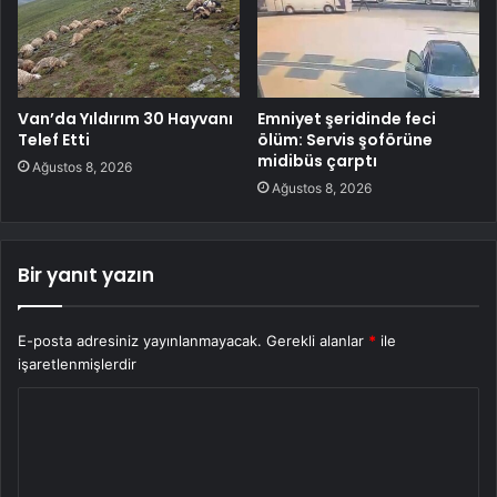
Van’da Yıldırım 30 Hayvanı
Emniyet şeridinde feci
Telef Etti
ölüm: Servis şoförüne
midibüs çarptı
Ağustos 8, 2026
Ağustos 8, 2026
Bir yanıt yazın
E-posta adresiniz yayınlanmayacak.
Gerekli alanlar
*
ile
işaretlenmişlerdir
Y
o
r