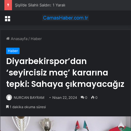
Şişli’de Silahlı Saldırı: 1 Yaralı
Menü
Anasayfa
/
Haber
Haber
Diyarbekirspor’dan
‘seyircisiz maç’ kararına
tepki: Sahaya çıkmayacağız
NURCAN BAYRAM
Nisan 22, 2024
0
0
1 dakika okuma süresi