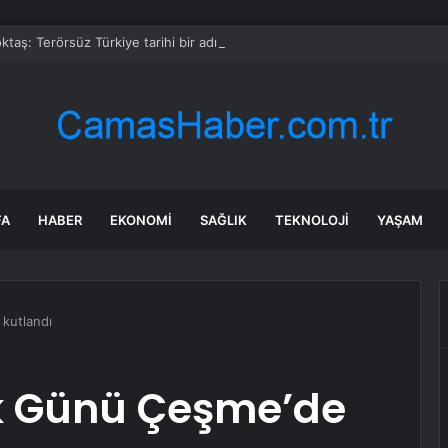
taş: Terörsüz Türkiye tarihi bir adımdır
FA
HABER
EKONOMI
SAĞLIK
TEKNOLOJI
YAŞAM
 kutlandı
ık Günü Çeşme’de