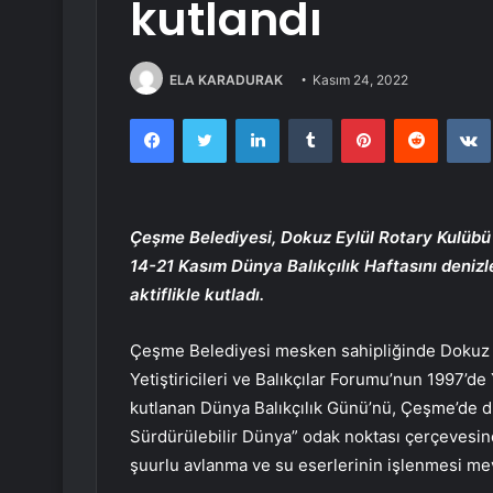
kutlandı
ELA KARADURAK
Kasım 24, 2022
Facebook
Twitter
LinkedIn
Tumblr
Pinterest
Reddit
Çeşme Belediyesi, Dokuz Eylül Rotary Kulübü i
14-21 Kasım Dünya Balıkçılık Haftasını denizle
aktiflikle kutladı.
Çeşme Belediyesi mesken sahipliğinde Dokuz Ey
Yetiştiricileri ve Balıkçılar Forumu’nun 1997’de 
kutlanan Dünya Balıkçılık Günü’nü, Çeşme’de düz
Sürdürülebilir Dünya” odak noktası çerçevesind
şuurlu avlanma ve su eserlerinin işlenmesi mev