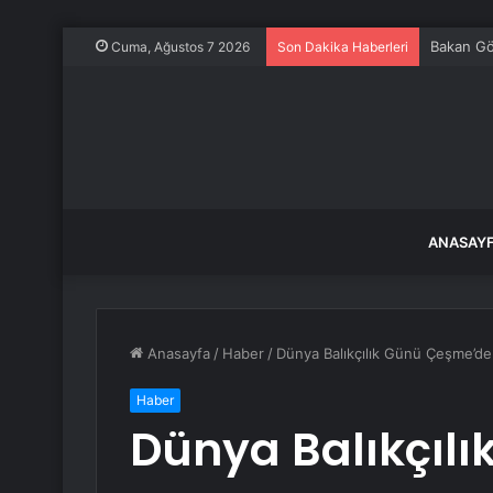
Bakan Gök
Cuma, Ağustos 7 2026
Son Dakika Haberleri
ANASAY
Anasayfa
/
Haber
/
Dünya Balıkçılık Günü Çeşme’de
Haber
Dünya Balıkçıl