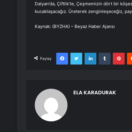
Dalyan’da, Çiftlik’te, Çeşmemizin dört bir köşes
kucaklaşacağız. Üreterek zenginleşeceğiz, pay
Kaynak: (BYZHA) – Beyaz Haber Ajansı
Facebook
Twitter
LinkedIn
Tumblr
Pint
Paylaş
ELA KARADURAK