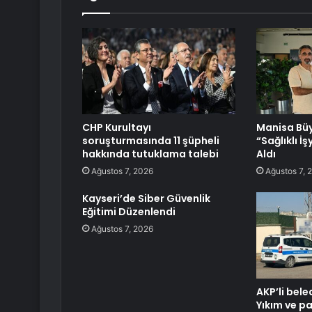
CHP Kurultayı
Manisa Büy
soruşturmasında 11 şüpheli
“Sağlıklı İş
hakkında tutuklama talebi
Aldı
Ağustos 7, 2026
Ağustos 7, 
Kayseri’de Siber Güvenlik
Eğitimi Düzenlendi
Ağustos 7, 2026
AKP’li bele
Yıkım ve p