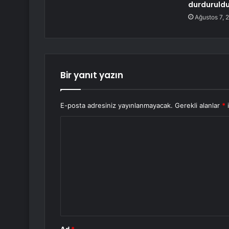
durduruld
Ağustos 7, 
Bir yanıt yazın
E-posta adresiniz yayınlanmayacak.
Gerekli alanlar
*
i
Y
o
r
u
m
*