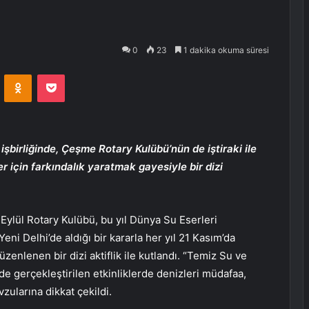
0
23
1 dakika okuma süresi
VKontakte
Odnoklassniki
Pocket
şbirliğinde, Çeşme Rotary Kulübü’nün de iştiraki ile
r için farkındalık yaratmak gayesiyle bir dizi
lül Rotary Kulübü, bu yıl Dünya Su Eserleri
Yeni Delhi’de aldığı bir kararla her yıl 21 Kasım’da
enlenen bir dizi aktiflik ile kutlandı. “Temiz Su ve
e gerçekleştirilen etkinliklerde denizleri müdafaa,
zularına dikkat çekildi.