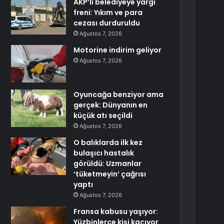
AKP’li belediyeye yargı
freni: Yıkım ve para
cezası durduruldu
Ağustos 7, 2026
Motorine indirim geliyor
Ağustos 7, 2026
Oyuncağa benziyor ama
gerçek: Dünyanın en
küçük atı seçildi
Ağustos 7, 2026
O balıklarda ilk kez
bulaşıcı hastalık
görüldü: Uzmanlar
‘tüketmeyin’ çağrısı
yaptı
Ağustos 7, 2026
Fransa kabusu yaşıyor:
Yüzbinlerce kişi kaçıyor