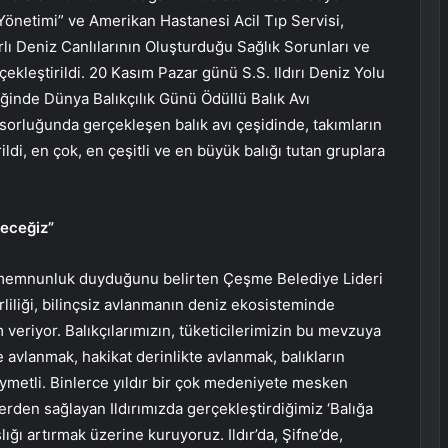
Yönetimi” ve Amerikan Hastanesi Acil Tıp Servisi,
lı Deniz Canlılarının Oluşturduğu Sağlık Sorunları ve
kleştirildi. 20 Kasım Pazar günü S.S. Ildırı Deniz Yolu
ğinde Dünya Balıkçılık Günü Ödüllü Balık Avı
orluğunda gerçekleşen balık avı çeşidinde, takımların
ildi, en çok, en çeşitli ve en büyük balığı tutan gruplara
yeceğiz”
n memnunluk duyduğunu belirten Çeşme Belediye Lideri
irliliği, bilinçsiz avlanmanın deniz ekosisteminde
 veriyor. Balıkçılarımızın, tüketicilerimizin bu mevzuya
avlanmak, hakikat derinlikte avlanmak, balıkların
ymetli. Binlerce yıldır bir çok medeniyete mesken
erden sağlayan Ildırımızda gerçekleştirdiğimiz ‘Balığa
ğı artırmak üzerine kuruyoruz. Ildır’da, Şifne’de,