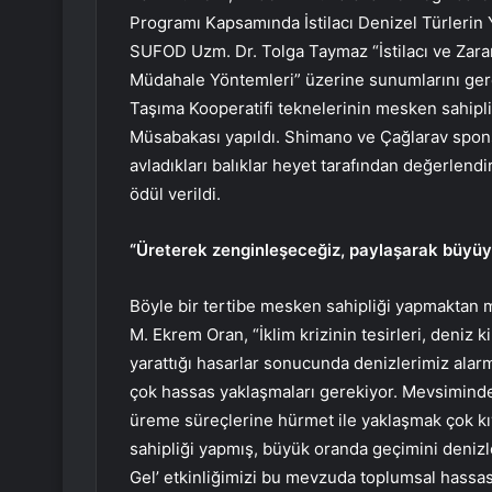
Programı Kapsamında İstilacı Denizel Türlerin 
SUFOD Uzm. Dr. Tolga Taymaz “İstilacı ve Zarar
Müdahale Yöntemleri” üzerine sunumlarını gerçe
Taşıma Kooperatifi teknelerinin mesken sahipli
Müsabakası yapıldı. Shimano ve Çağlarav spons
avladıkları balıklar heyet tarafından değerlendir
ödül verildi.
“Üreterek zenginleşeceğiz, paylaşarak büyü
Böyle bir tertibe mesken sahipliği yapmakta
M. Ekrem Oran, “İklim krizinin tesirleri, deniz k
yarattığı hasarlar sonucunda denizlerimiz alarm
çok hassas yaklaşmaları gerekiyor. Mevsiminde 
üreme süreçlerine hürmet ile yaklaşmak çok kı
sahipliği yapmış, büyük oranda geçimini denizl
Gel’ etkinliğimizi bu mevzuda toplumsal hassaslı