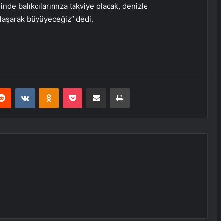
inde balıkçılarımıza takviye olacak, denizle
laşarak büyüyeceğiz” dedi.
erest
Reddit
VKontakte
Odnoklassniki
Pocket
E-Posta ile paylaş
Yazdır