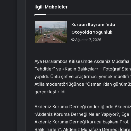
İlgili Makaleler
Kurban Bayramı’nda
Otoyolda Yoğunluk
Ağustos 7, 2026
Aya Haralambos Kilisesi’nde Akdeniz Müdafaa 
Tehditler” ve «Kadın Balıkçılar» – Fotoğraf Sta
yapıldı. Ünlü şef ve araştırmacı yemek müelli
Atilla moderatörlüğünde “Osmanlı’dan günümüze
gerçekleştirildi.
Akdeniz Koruma Derneği önderliğinde Akdeniz
“Akdeniz Koruma Derneği Neler Yapıyor?, Ege Ü
Akdeniz Koruma Derneği kurucu başkanı Prof. Dr
Balık Türleri”, Akdeniz Muhafaza Derneği İda