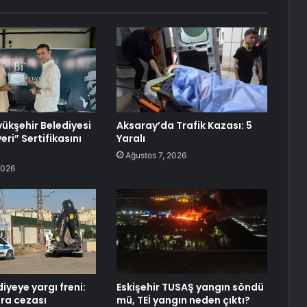
ükşehir Belediyesi
Aksaray’da Trafik Kazası: 5
yeri” Sertifikasını
Yaralı
Ağustos 7, 2026
2026
diyeye yargı freni:
Eskişehir TUSAŞ yangın söndü
ara cezası
mü, TEİ yangın neden çıktı?