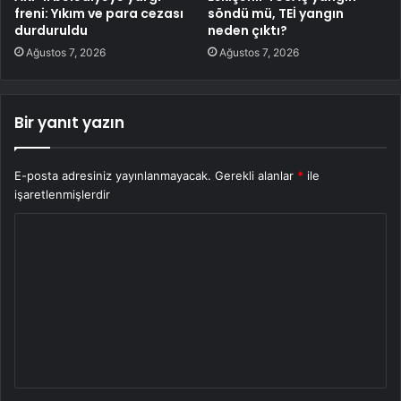
freni: Yıkım ve para cezası
söndü mü, TEİ yangın
durduruldu
neden çıktı?
Ağustos 7, 2026
Ağustos 7, 2026
Bir yanıt yazın
E-posta adresiniz yayınlanmayacak.
Gerekli alanlar
*
ile
işaretlenmişlerdir
Y
o
r
u
m
*