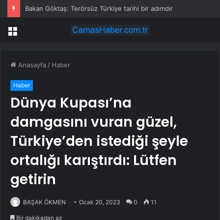
Bakan Göktaş: Terörsüz Türkiye tarihi bir adımdır
Menü
Anasayfa
/
Haber
Haber
Dünya Kupası’na
damgasını vuran güzel,
Türkiye’den istediği şeyle
ortalığı karıştırdı: Lütfen
getirin
BAŞAK ÖKMEN
Ocak 20, 2023
0
11
Bir dakikadan az