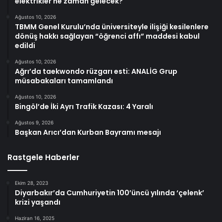
elektrikler ne zaman gelecek?
Ağustos 10, 2026
TBMM Genel Kurulu’nda üniversiteyle ilişiği kesilenlere
dönüş hakkı sağlayan “öğrenci affı” maddesi kabul
edildi
Ağustos 10, 2026
Ağrı’da taekwondo rüzgarı esti: ANALİG Grup
müsabakaları tamamlandı
Ağustos 10, 2026
Bingöl’de İki Ayrı Trafik Kazası: 4 Yaralı
Ağustos 9, 2026
Başkan Arıcı’dan Kurban Bayramı mesajı
Rastgele Haberler
Ekim 28, 2023
Diyarbakır’da Cumhuriyetin 100’üncü yılında ‘çelenk’
krizi yaşandı
Haziran 16, 2025