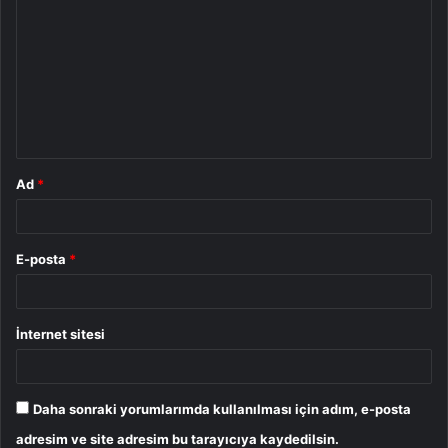
o
r
u
m
*
Ad
*
E-posta
*
İnternet sitesi
Daha sonraki yorumlarımda kullanılması için adım, e-posta
adresim ve site adresim bu tarayıcıya kaydedilsin.