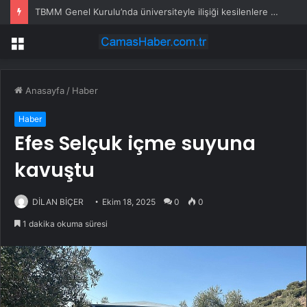
TBMM Genel Kurulu’nda üniversiteyle ilişiği kesilenlere dönüş hakkı sağlayan “öğrenci affı” maddesi kabul edildi
Menü
Anasayfa
/
Haber
Haber
Efes Selçuk içme suyuna
kavuştu
DİLAN BİÇER
Ekim 18, 2025
0
0
1 dakika okuma süresi