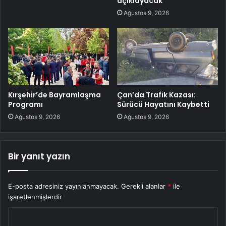
açıklayacak
Ağustos 9, 2026
Kırşehir’de Bayramlaşma
Çan’da Trafik Kazası:
Programı
Sürücü Hayatını Kaybetti
Ağustos 9, 2026
Ağustos 9, 2026
Bir yanıt yazın
E-posta adresiniz yayınlanmayacak.
Gerekli alanlar
*
ile
işaretlenmişlerdir
Y