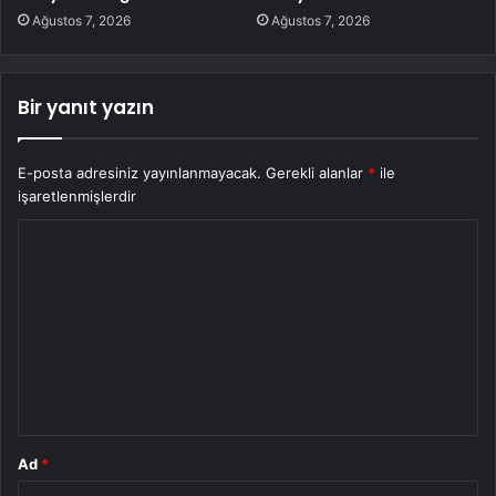
Ağustos 7, 2026
Ağustos 7, 2026
Bir yanıt yazın
E-posta adresiniz yayınlanmayacak.
Gerekli alanlar
*
ile
işaretlenmişlerdir
Y
o
r
u
m
*
Ad
*