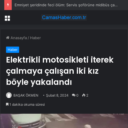
Emniyet şeridinde feci ölüm: Servis şoförüne midibüs çarptı
Menü
Anasayfa
/
Haber
Haber
Elektrikli motosikleti iterek
çalmaya çalışan iki kız
böyle yakalandı
BAŞAK ÖKMEN
Şubat 8, 2024
0
2
1 dakika okuma süresi