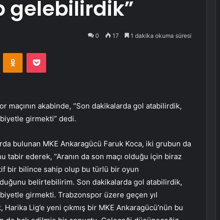
p gelebilirdik”
0
17
1 dakika okuma süresi
VKontakte
Odnoklassniki
Pocket
 maçının akabinde, “Son dakikalarda gol atabilirdik,
biyetle girmekti” dedi.
rda bulunan MKE Ankaragücü Faruk Koca, iki grubun da
tabir ederek, “Aranın da son maçı olduğu için biraz
f bir bilince sahip olup bu türlü bir oyun
ğunu belirtebilirim. Son dakikalarda gol atabilirdik,
ibiyetle girmekti. Trabzonspor üzere geçen yıl
 Harika Lig’e yeni çıkmış bir MKE Ankaragücü’nün bu