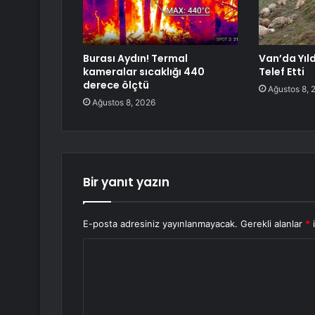
Burası Aydın! Termal
Van’da Yıl
kameralar sıcaklığı 440
Telef Etti
derece ölçtü
Ağustos 8, 
Ağustos 8, 2026
Bir yanıt yazın
E-posta adresiniz yayınlanmayacak.
Gerekli alanlar
*
i
Y
o
r
u