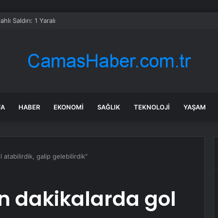
lahlı Saldırı: 1 Yaralı
FA
HABER
EKONOMI
SAĞLIK
TEKNOLOJI
YAŞAM
atabilirdik, galip gelebilirdik”
n dakikalarda gol