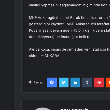
yanılgı yapmasını sağlamalıyız” biçiminde konu
MKE Ankaragücü Lideri Faruk Koca, kadronun âl
gösterdiğini kaydetti. MKE Ankaragücü taraftar
Koca, inşası devam eden 45 bin kişilik yeni stat
destekleyeceğine inandığını belirtti.
Ayrıca Koca, inşası devam eden yeni stat için ha
ekledi. – ANKARA
Facebook
Twitter
LinkedIn
Tumblr
Pint
Paylaş