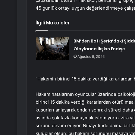
çabasından ötürü 1-1’lik skor, bence iki grup i
45 günlük ortayı uygun değerlendirmeye çalışa
İlgili Makaleler
BM’den Batı Şeria’daki Şidd
Olaylarına İlişkin Endişe
Ağustos 9, 2026
“Hakemin birinci 15 dakika verdiği kararlardan
Hakem hatalarının oyuncular üzerinde psikoloji
birinci 15 dakika verdiği kararlardan ötürü ma
kusurları anlayarak ondan sonraki süreci daha 
aslında çok fazla konuşmak istemiyoruz zira yıl
sorunu devam ediyor. Nihayetinde daima birlikt
kulüpler olsun; bu hakem sorununu masaya yat