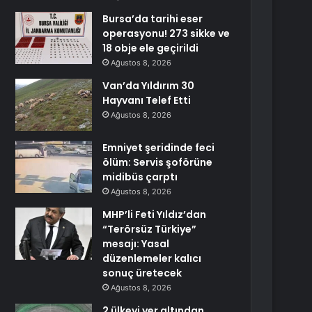
Bursa’da tarihi eser
operasyonu! 273 sikke ve
18 obje ele geçirildi
Ağustos 8, 2026
Van’da Yıldırım 30
Hayvanı Telef Etti
Ağustos 8, 2026
Emniyet şeridinde feci
ölüm: Servis şoförüne
midibüs çarptı
Ağustos 8, 2026
MHP’li Feti Yıldız’dan
“Terörsüz Türkiye”
mesajı: Yasal
düzenlemeler kalıcı
sonuç üretecek
Ağustos 8, 2026
2 ülkeyi yer altından