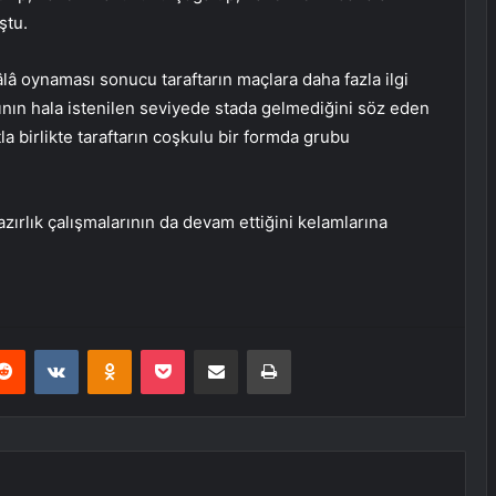
ştu.
â oynaması sonucu taraftarın maçlara daha fazla ilgi
ının hala istenilen seviyede stada gelmediğini söz eden
la birlikte taraftarın coşkulu bir formda grubu
zırlık çalışmalarının da devam ettiğini kelamlarına
erest
Reddit
VKontakte
Odnoklassniki
Pocket
E-Posta ile paylaş
Yazdır