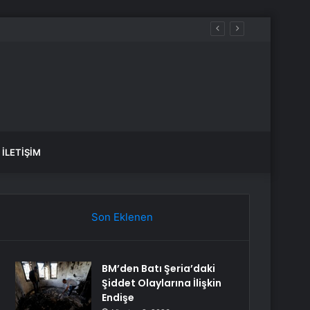
İLETIŞIM
Son Eklenen
BM’den Batı Şeria’daki
Şiddet Olaylarına İlişkin
Endişe