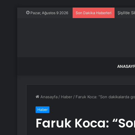
Şişli’de Si
Pazar, Ağustos 9 2026
Son Dakika Haberleri
ANASAY
Anasayfa
/
Haber
/
Faruk Koca: “Son dakikalarda gol 
Haber
Faruk Koca: “So