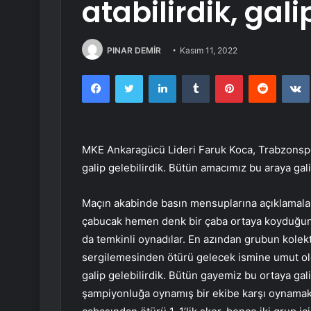
atabilirdik, gali
PINAR DEMİR
Kasım 11, 2022
Facebook
Twitter
LinkedIn
Tumblr
Pinterest
Reddit
MKE Ankaragücü Lideri Faruk Koca, Trabzonspor
galip gelebilirdik. Bütün amacımız bu araya gali
Maçın akabinde basın mensuplarına açıklamala
çabucak hemen denk bir çaba ortaya koyduğunu 
da temkinli oynadılar. En azından grubun kolekti
sergilemesinden ötürü gelecek ismine umut oldu
galip gelebilirdik. Bütün gayemiz bu ortaya gal
şampiyonluğa oynamış bir ekibe karşı oynamak,