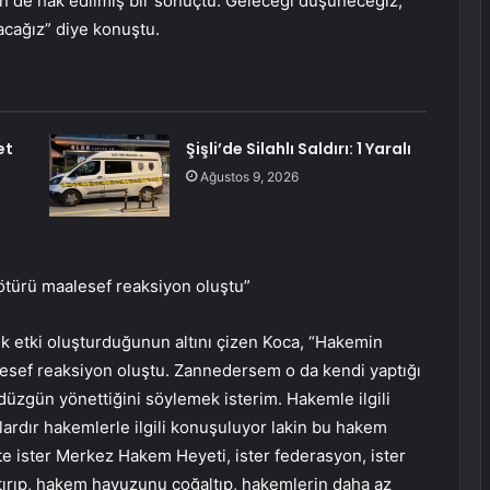
çin de hak edilmiş bir sonuçtu. Geleceği düşüneceğiz,
cağız” diye konuştu.
et
Şişli’de Silahlı Saldırı: 1 Yaralı
Ağustos 9, 2026
 ötürü maalesef reaksiyon oluştu”
k etki oluşturduğunun altını çizen Koca, “Hakemin
alesef reaksiyon oluştu. Zannedersem o da kendi yaptığı
düzgün yönettiğini söylemek isterim. Hakemle ilgili
lardır hakemlerle ilgili konuşuluyor lakin bu hakem
e ister Merkez Hakem Heyeti, ister federasyon, ister
ırıp, hakem havuzunu çoğaltıp, hakemlerin daha az