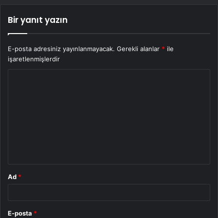
Bir yanıt yazın
E-posta adresiniz yayınlanmayacak.
Gerekli alanlar
*
ile
işaretlenmişlerdir
Y
o
r
u
m
*
Ad
*
E-posta
*