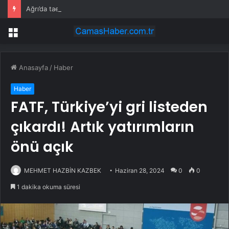
Ağrı’da taekwondo rüzgarı esti: ANALİG Grup müsabakaları tamamlandı
Menü
Anasayfa
/
Haber
Haber
FATF, Türkiye’yi gri listeden
çıkardı! Artık yatırımların
önü açık
MEHMET HAZBİN KAZBEK
Haziran 28, 2024
0
0
1 dakika okuma süresi