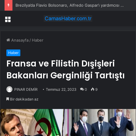
Brezilya’da Flavio Bolsonaro, Alfredo Gaspar’ı yardımcısı seçti
Menü
Anasayfa
/
Haber
Haber
Fransa ve Filistin Dışişleri
Bakanları Gerginliği Tartıştı
PINAR DEMİR
Temmuz 22, 2023
0
9
Bir dakikadan az