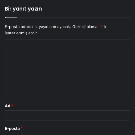
Bir yanıt yazın
E-posta adresiniz yayınlanmayacak.
Gerekli alanlar
*
ile
işaretlenmişlerdir
Y
o
r
u
m
*
Ad
*
E-posta
*