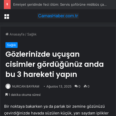
Emniyet şeridinde feci ölüm: Servis şoförüne midibüs çarptı
Menü
Anasayfa
/
Sağlık
Sağlık
Gözlerinizde uçuşan
cisimler gördüğünüz anda
bu 3 hareketi yapın
NURCAN BAYRAM
Ağustos 13, 2025
0
0
1 dakika okuma süresi
Bir noktaya bakarken ya da parlak bir zemine gözünüzü
çevirdiğinizde havada süzülen küçük, yarı saydam iplikler