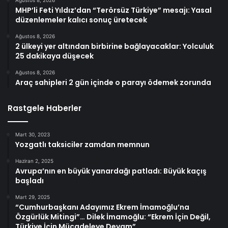
MHP’li Feti Yıldız’dan “Terörsüz Türkiye” mesajı: Yasal
düzenlemeler kalıcı sonuç üretecek
Ağustos 8, 2026
2 ülkeyi yer altından birbirine bağlayacaklar: Yolculuk
25 dakikaya düşecek
Ağustos 8, 2026
Araç sahipleri 2 gün içinde o parayı ödemek zorunda
Rastgele Haberler
Mart 30, 2023
Yozgatlı taksiciler zamdan memnun
Haziran 2, 2025
Avrupa’nın en büyük yanardağı patladı: Büyük kaçış
başladı
Mart 29, 2025
“Cumhurbaşkanı Adayımız Ekrem İmamoğlu’na
Özgürlük Mitingi”… Dilek İmamoğlu: “Ekrem İçin Değil,
Türkiye İçin Mücadeleye Devam”