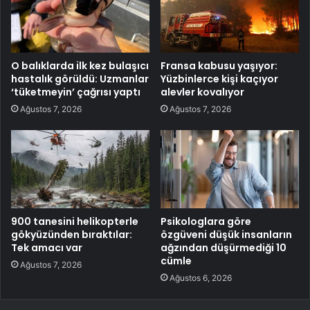
O balıklarda ilk kez bulaşıcı
Fransa kabusu yaşıyor:
hastalık görüldü: Uzmanlar
Yüzbinlerce kişi kaçıyor
‘tüketmeyin’ çağrısı yaptı
alevler kovalıyor
Ağustos 7, 2026
Ağustos 7, 2026
900 tanesini helikopterle
Psikologlara göre
gökyüzünden bıraktılar:
özgüveni düşük insanların
Tek amacı var
ağzından düşürmediği 10
cümle
Ağustos 7, 2026
Ağustos 6, 2026