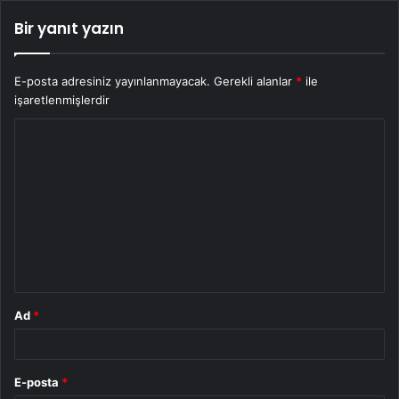
Bir yanıt yazın
E-posta adresiniz yayınlanmayacak.
Gerekli alanlar
*
ile
işaretlenmişlerdir
Y
o
r
u
m
*
Ad
*
E-posta
*