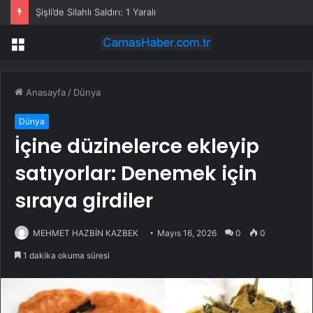
Şişli’de Silahlı Saldırı: 1 Yaralı
Menü
Anasayfa
/
Dünya
Dünya
İçine düzinelerce ekleyip
satıyorlar: Denemek için
sıraya girdiler
MEHMET HAZBİN KAZBEK
Mayıs 16, 2026
0
0
1 dakika okuma süresi