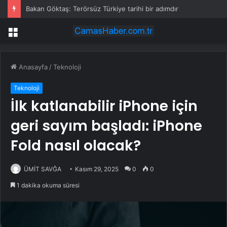
Bakan Göktaş: Terörsüz Türkiye tarihi bir adımdır
Menü
Anasayfa
/
Teknoloji
Teknoloji
İlk katlanabilir iPhone için
geri sayım başladı: iPhone
Fold nasıl olacak?
ÜMİT SAVĞA
Kasım 29, 2025
0
0
1 dakika okuma süresi