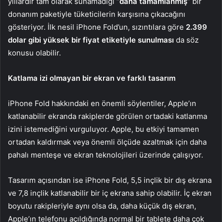
yıllardır tam olarak sunamadığı “
daha tamamlanmış
” bir
donanım paketiyle tüketicilerin karşısına çıkacağını
gösteriyor. İlk nesil iPhone Fold’un, sızıntılara göre
2.399
dolar gibi yüksek bir fiyat etiketiyle sunulması
da söz
konusu olabilir.
Katlama izi olmayan bir ekran ve farklı tasarım
iPhone Fold hakkındaki en önemli söylentiler, Apple’ın
katlanabilir ekranda rakiplerde görülen ortadaki katlanma
izini istemediğini vurguluyor. Apple, bu etkiyi tamamen
ortadan kaldırmak veya önemli ölçüde azaltmak için daha
pahalı menteşe ve ekran teknolojileri üzerinde çalışıyor.
Tasarım açısından ise iPhone Fold, 5,5 inçlik bir dış ekrana
ve 7,8 inçlik katlanabilir bir iç ekrana sahip olabilir. İç ekran
boyutu rakipleriyle aynı olsa da, daha küçük dış ekran,
Apple’ın telefonu açıldığında normal bir tablete daha çok