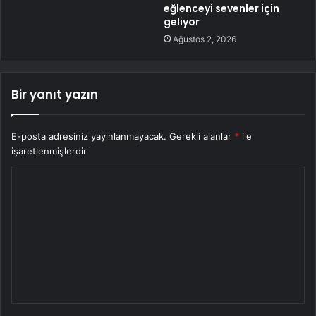
eğlenceyi sevenler için
geliyor
Ağustos 2, 2026
Bir yanıt yazın
E-posta adresiniz yayınlanmayacak.
Gerekli alanlar
*
ile
işaretlenmişlerdir
Y
o
r
u
m
*