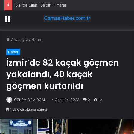
Şişli’de Silahlı Saldırı: 1 Yaralı
Menü
Anasayfa
/
Haber
Haber
İzmir’de 82 kaçak göçmen
yakalandı, 40 kaçak
göçmen kurtarıldı
ÖZLEM DEMİRGAN
Ocak 14, 2023
0
12
1 dakika okuma süresi