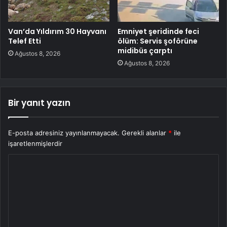
Van’da Yıldırım 30 Hayvanı
Emniyet şeridinde feci
Telef Etti
ölüm: Servis şoförüne
midibüs çarptı
Ağustos 8, 2026
Ağustos 8, 2026
Bir yanıt yazın
E-posta adresiniz yayınlanmayacak.
Gerekli alanlar
*
ile
işaretlenmişlerdir
Y
o
r
u
m