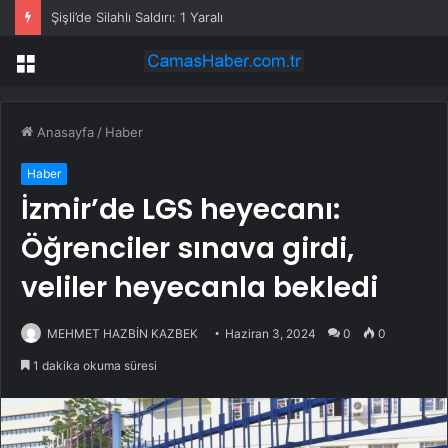
Şişli’de Silahlı Saldırı: 1 Yaralı
Menü
Anasayfa
/
Haber
Haber
İzmir’de LGS heyecanı:
Öğrenciler sınava girdi,
veliler heyecanla bekledi
MEHMET HAZBİN KAZBEK
Haziran 3, 2024
0
0
1 dakika okuma süresi