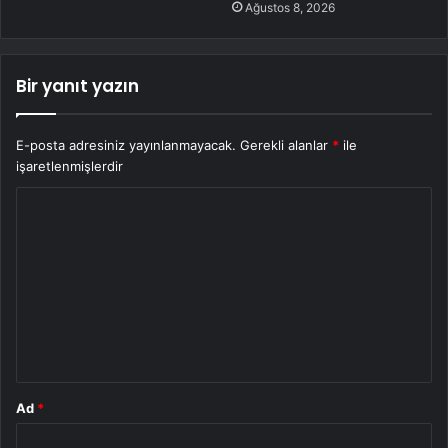
Ağustos 8, 2026
Bir yanıt yazın
E-posta adresiniz yayınlanmayacak.
Gerekli alanlar
*
ile
işaretlenmişlerdir
Y
o
r
u
m
*
Ad
*