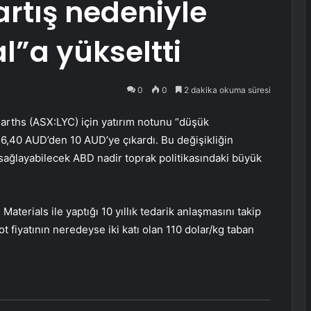
artış nedeniyle
l”a yükseltti
0
0
2 dakika okuma süresi
Earths (ASX:
LYC
) için yatırım notunu “düşük
ı 6,40 AUD’den 10 AUD’ye çıkardı. Bu değişikliğin
 sağlayabilecek ABD nadir toprak politikasındaki büyük
terials ile yaptığı 10 yıllık tedarik anlaşmasını takip
t fiyatının neredeyse iki katı olan 110 dolar/kg taban