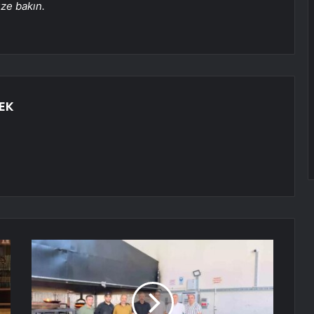
üze bakın.
EK