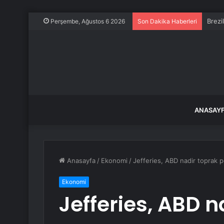
Brezi
Perşembe, Ağustos 6 2026
Son Dakika Haberleri
ANASAY
Anasayfa
/
Ekonomi
/
Jefferies, ABD nadir toprak po
Ekonomi
Jefferies, ABD n