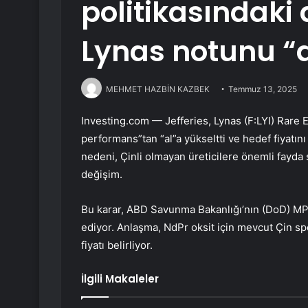
politikasındaki 
Lynas notunu “a
MEHMET HAZBİN KAZBEK
Temmuz 13, 2025
Investing.com — Jefferies,
Lynas
(F:
LYI
) Rare 
performans”tan “al”a yükseltti ve hedef fiyatın
nedeni, Çinli olmayan üreticilere önemli fayda
değişim.
Bu karar, ABD Savunma Bakanlığı’nın (DoD) MP Ma
ediyor. Anlaşma, NdPr oksit için mevcut Çin spo
fiyatı belirliyor.
İlgili Makaleler