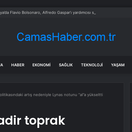
lya’da Flavio Bolsonaro, Alfredo Gaspar’ı yardımcısı seçti
FA
HABER
EKONOMI
SAĞLIK
TEKNOLOJI
YAŞAM
litikasındaki artış nedeniyle Lynas notunu “al”a yükseltti
adir toprak