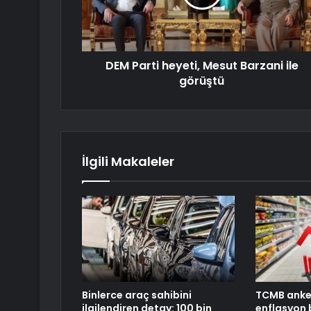
DEM Parti heyeti, Mesut Barzani ile
görüştü
İlgili Makaleler
Binlerce araç sahibini
TCMB anket
ilgilendiren detay: 100 bin
enflasyon b