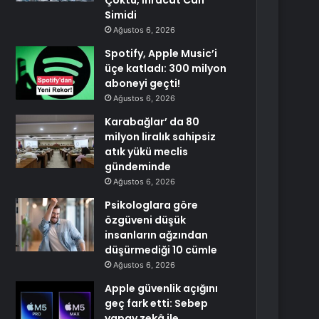
Çöktü, İhracat Can
Simidi
Ağustos 6, 2026
Spotify, Apple Music’i
üçe katladı: 300 milyon
aboneyi geçti!
Ağustos 6, 2026
Karabağlar’ da 80
milyon liralık sahipsiz
atık yükü meclis
gündeminde
Ağustos 6, 2026
Psikologlara göre
özgüveni düşük
insanların ağzından
düşürmediği 10 cümle
Ağustos 6, 2026
Apple güvenlik açığını
geç fark etti: Sebep
yapay zekâ ile