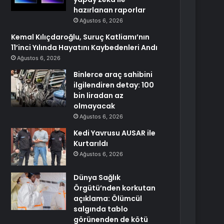
hazırlanan raporlar
Ağustos 6, 2026
Kemal Kılıçdaroğlu, Suruç Katliamı’nın
11’inci Yılında Hayatını Kaybedenleri Andı
Ağustos 6, 2026
Binlerce araç sahibini
ilgilendiren detay: 100
bin liradan az
olmayacak
Ağustos 6, 2026
Kedi Yavrusu AUSAR ile
Kurtarıldı
Ağustos 6, 2026
Dünya Sağlık
Örgütü’nden korkutan
açıklama: Ölümcül
salgında tablo
görünenden de kötü