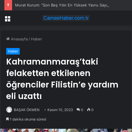
Murat Kurum: “Son Beş Yılın En Yüksek Yavru Sayısına Ulaşarak 12 Bin 800 Yavru Filamingo Tuz Gölü’nde Yaşam Buldu”
Menü
Anasayfa
/
Haber
Haber
Kahramanmaraş’taki
felaketten etkilenen
öğrenciler Filistin’e yardım
eli uzattı
BAŞAK ÖKMEN
Kasım 10, 2023
0
0
1 dakika okuma süresi