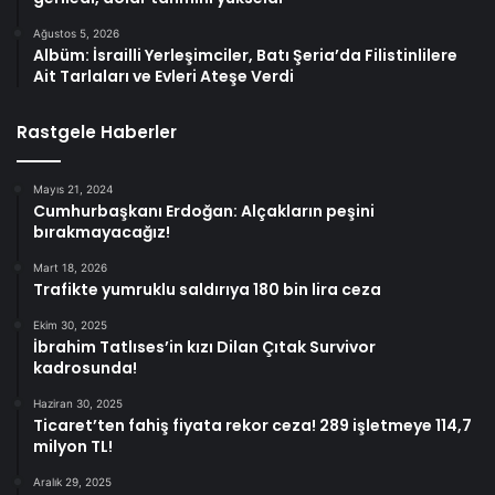
Ağustos 5, 2026
Albüm: İsrailli Yerleşimciler, Batı Şeria’da Filistinlilere
Ait Tarlaları ve Evleri Ateşe Verdi
Rastgele Haberler
Mayıs 21, 2024
Cumhurbaşkanı Erdoğan: Alçakların peşini
bırakmayacağız!
Mart 18, 2026
Trafikte yumruklu saldırıya 180 bin lira ceza
Ekim 30, 2025
İbrahim Tatlıses’in kızı Dilan Çıtak Survivor
kadrosunda!
Haziran 30, 2025
Ticaret’ten fahiş fiyata rekor ceza! 289 işletmeye 114,7
milyon TL!
Aralık 29, 2025