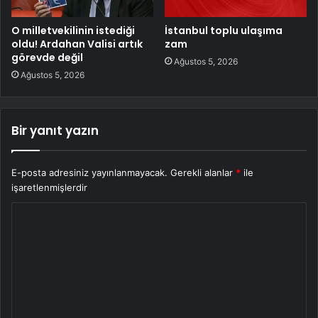
O milletvekilinin istediği
İstanbul toplu ulaşıma
oldu! Ardahan Valisi artık
zam
görevde değil
Ağustos 5, 2026
Ağustos 5, 2026
Bir yanıt yazın
E-posta adresiniz yayınlanmayacak.
Gerekli alanlar
*
ile
işaretlenmişlerdir
Y
o
r
u
m