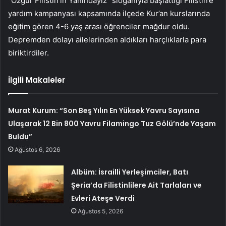
“Özgür Filistin’in Yanındayız” sloganıyla başlattığı Filistin’e
yardım kampanyası kapsamında ilçede Kur’an kurslarında
eğitim gören 4-6 yaş arası öğrenciler mağdur oldu.
Depremden dolayı ailelerinden aldıkları harçlıklarla para
biriktirdiler.
İlgili Makaleler
Murat Kurum: “Son Beş Yılın En Yüksek Yavru Sayısına
Ulaşarak 12 Bin 800 Yavru Filamingo Tuz Gölü’nde Yaşam
Buldu”
Ağustos 6, 2026
Albüm: İsrailli Yerleşimciler, Batı
Şeria’da Filistinlilere Ait Tarlaları ve
Evleri Ateşe Verdi
Ağustos 5, 2026