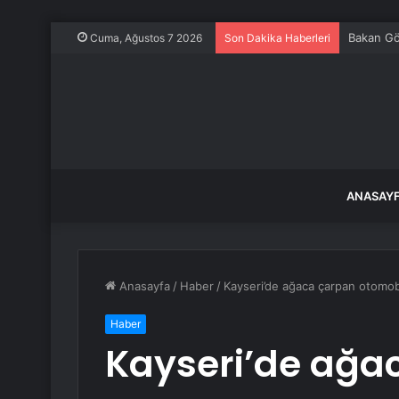
Bakan Gök
Cuma, Ağustos 7 2026
Son Dakika Haberleri
ANASAY
Anasayfa
/
Haber
/
Kayseri’de ağaca çarpan otomobil
Haber
Kayseri’de ağa