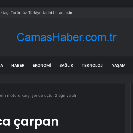
taş: Terörsüz Türkiye tarihi bir adımdır
FA
HABER
EKONOMI
SAĞLIK
TEKNOLOJI
YAŞAM
in motoru karşı şeride uçtu: 2 ağır yaralı
ca çarpan