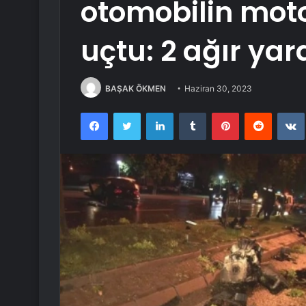
otomobilin moto
uçtu: 2 ağır yara
BAŞAK ÖKMEN
Haziran 30, 2023
Facebook
Twitter
LinkedIn
Tumblr
Pinterest
Reddit