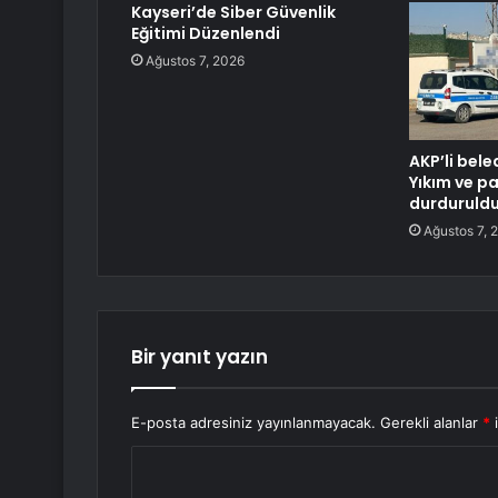
Kayseri’de Siber Güvenlik
Eğitimi Düzenlendi
Ağustos 7, 2026
AKP’li bele
Yıkım ve p
durduruld
Ağustos 7, 
Bir yanıt yazın
E-posta adresiniz yayınlanmayacak.
Gerekli alanlar
*
i
Y
o