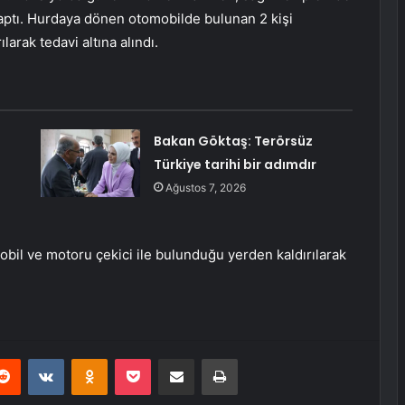
yaptı. Hurdaya dönen otomobilde bulunan 2 kişi
arak tedavi altına alındı.
Bakan Göktaş: Terörsüz
Türkiye tarihi bir adımdır
Ağustos 7, 2026
il ve motoru çekici ile bulunduğu yerden kaldırılarak
erest
Reddit
VKontakte
Odnoklassniki
Pocket
E-Posta ile paylaş
Yazdır