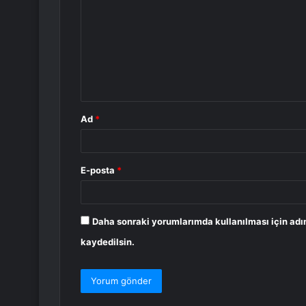
r
u
m
*
Ad
*
E-posta
*
Daha sonraki yorumlarımda kullanılması için adı
kaydedilsin.