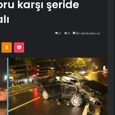
ru karşı şeride
lı
0
9
Bir dakikadan az
VKontakte
Odnoklassniki
Pocket