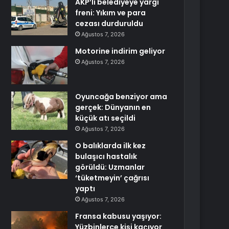
AKP’li belediyeye yargı
freni: Yıkım ve para
cezası durduruldu
Ağustos 7, 2026
Motorine indirim geliyor
Ağustos 7, 2026
Oyuncağa benziyor ama
gerçek: Dünyanın en
küçük atı seçildi
Ağustos 7, 2026
O balıklarda ilk kez
bulaşıcı hastalık
görüldü: Uzmanlar
‘tüketmeyin’ çağrısı
yaptı
Ağustos 7, 2026
Fransa kabusu yaşıyor:
Yüzbinlerce kişi kaçıyor