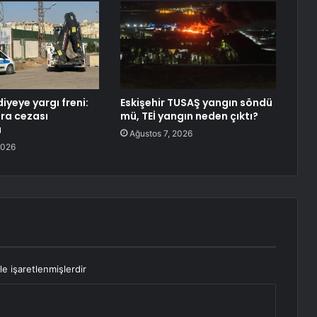
diyeye yargı freni:
Eskişehir TUSAŞ yangın söndü
ara cezası
mü, TEİ yangın neden çıktı?
u
Ağustos 7, 2026
2026
le işaretlenmişlerdir