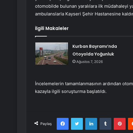
otomobilde bulunan yaralılara ilk müdahaleyi 
ambulanslarla Kayseri Şehir Hastanesine kaldırıl
İlgili Makaleler
Kurban Bayramı’nda
Otoyolda Yoğunluk
Ağustos 7, 2026
İncelemelerin tamamlanmasının ardından otomob
kazayla ilgili soruşturma başlatıldı.
Facebook
Twitter
LinkedIn
Tumblr
Pint
Paylaş