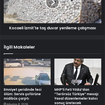
Kocaeli İzmit'te taş duvar yenileme çalışması
İlgili Makaleler
Emniyet şeridinde feci
MHP’li Feti Yıldız’dan
ölüm: Servis şoförüne
“Terörsüz Türkiye” mesajı:
midibüs çarptı
Yasal düzenlemeler kalıcı
sonuç üretecek
Ağustos 8, 2026