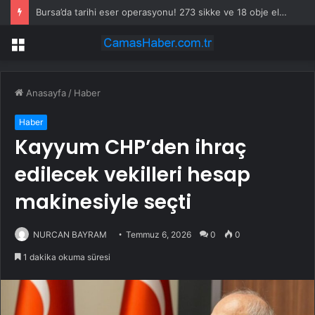
Bursa’da tarihi eser operasyonu! 273 sikke ve 18 obje ele geçirildi
Menü
Anasayfa
/
Haber
Haber
Kayyum CHP’den ihraç
edilecek vekilleri hesap
makinesiyle seçti
NURCAN BAYRAM
Temmuz 6, 2026
0
0
1 dakika okuma süresi