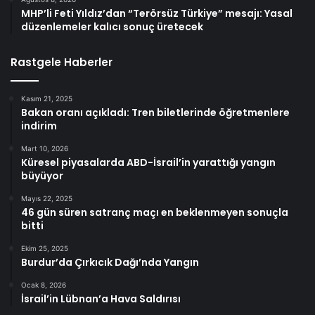
MHP’li Feti Yıldız’dan “Terörsüz Türkiye” mesajı: Yasal
düzenlemeler kalıcı sonuç üretecek
Rastgele Haberler
Kasım 21, 2025
Bakan oranı açıkladı: Tren biletlerinde öğretmenlere
indirim
Mart 10, 2026
Küresel piyasalarda ABD-İsrail’in yarattığı yangın
büyüyor
Mayıs 22, 2025
46 gün süren satranç maçı en beklenmeyen sonuçla
bitti
Ekim 25, 2025
Burdur’da Çırkıcık Dağı’nda Yangın
Ocak 8, 2026
İsrail’in Lübnan’a Hava Saldırısı