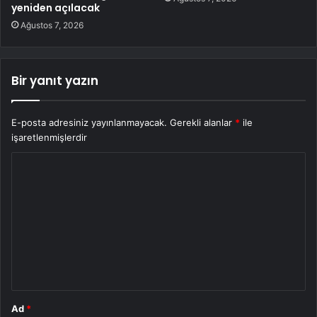
yeniden açılacak
Ağustos 7, 2026
Bir yanıt yazın
E-posta adresiniz yayınlanmayacak.
Gerekli alanlar
*
ile
işaretlenmişlerdir
Y
o
r
u
m
*
Ad
*