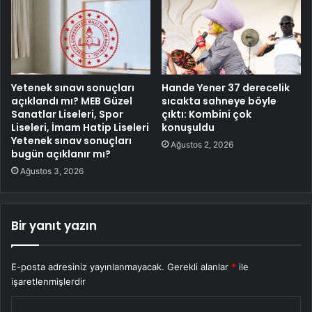
Yetenek sınavı sonuçları
Hande Yener 37 derecelik
açıklandı mı? MEB Güzel
sıcakta sahneye böyle
Sanatlar Liseleri, Spor
çıktı: Kombini çok
Liseleri, İmam Hatip Liseleri
konuşuldu
Yetenek sınav sonuçları
Ağustos 2, 2026
bugün açıklanır mı?
Ağustos 3, 2026
Bir yanıt yazın
E-posta adresiniz yayınlanmayacak.
Gerekli alanlar
*
ile
işaretlenmişlerdir
Y