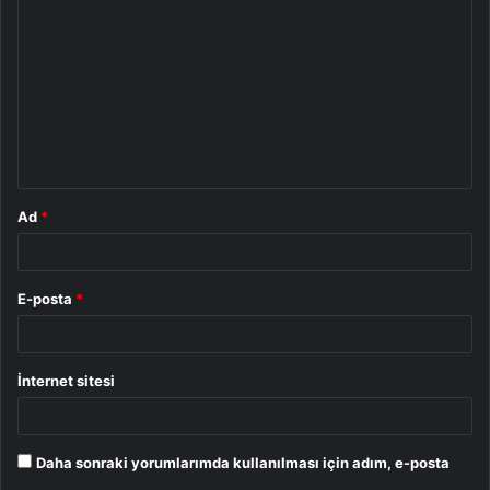
o
r
u
m
*
Ad
*
E-posta
*
İnternet sitesi
Daha sonraki yorumlarımda kullanılması için adım, e-posta