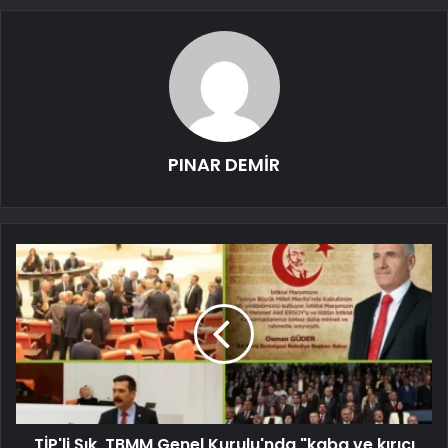
PINAR DEMİR
TİP'li Şık, TBMM Genel Kurulu'nda "kaba ve kırıcı