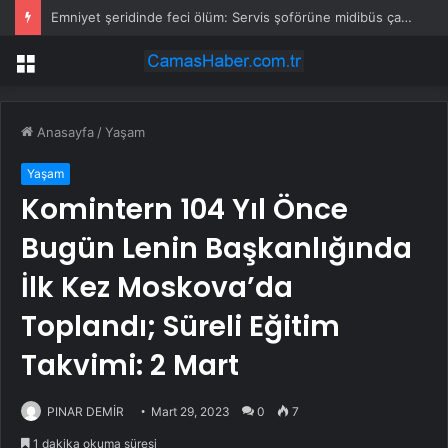
Emniyet şeridinde feci ölüm: Servis şoförüne midibüs çarptı
Menü
Anasayfa
/
Yaşam
Yaşam
Komintern 104 Yıl Önce
Bugün Lenin Başkanlığında
İlk Kez Moskova’da
Toplandı; Süreli Eğitim
Takvimi: 2 Mart
PINAR DEMİR
Mart 29, 2023
0
7
1 dakika okuma süresi