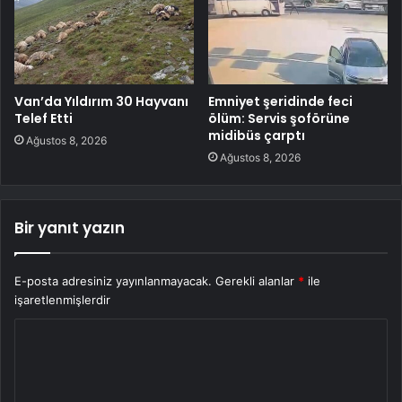
Van’da Yıldırım 30 Hayvanı
Emniyet şeridinde feci
Telef Etti
ölüm: Servis şoförüne
midibüs çarptı
Ağustos 8, 2026
Ağustos 8, 2026
Bir yanıt yazın
E-posta adresiniz yayınlanmayacak.
Gerekli alanlar
*
ile
işaretlenmişlerdir
Y
o
r