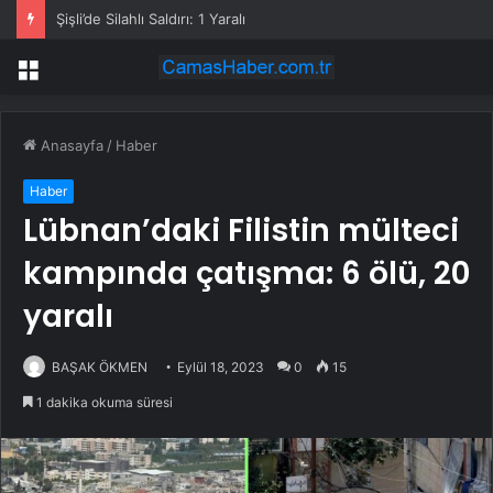
Şişli’de Silahlı Saldırı: 1 Yaralı
Menü
Anasayfa
/
Haber
Haber
Lübnan’daki Filistin mülteci
kampında çatışma: 6 ölü, 20
yaralı
BAŞAK ÖKMEN
Eylül 18, 2023
0
15
1 dakika okuma süresi