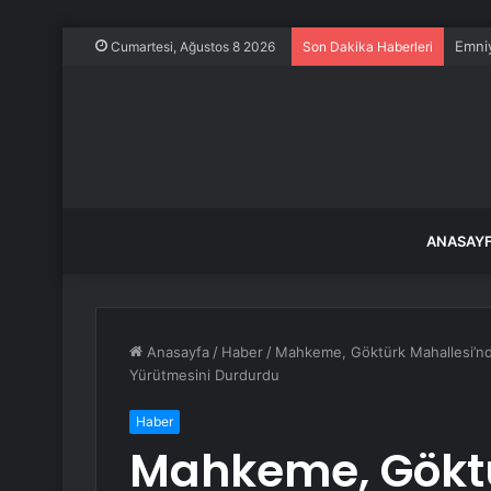
Emniy
Cumartesi, Ağustos 8 2026
Son Dakika Haberleri
ANASAY
Anasayfa
/
Haber
/
Mahkeme, Göktürk Mahallesi’nde 
Yürütmesini Durdurdu
Haber
Mahkeme, Göktü