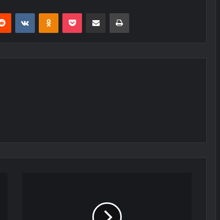
erest
Reddit
VKontakte
Odnoklassniki
Pocket
E-Posta ile paylaş
Yazdır