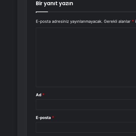
Bir yanıt yazın
E-posta adresiniz yayınlanmayacak.
Gerekli alanlar
*
i
Y
o
r
u
m
*
Ad
*
E-posta
*