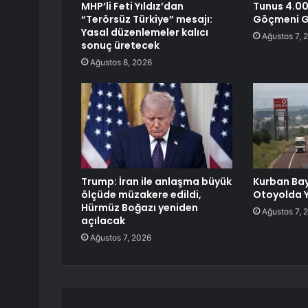
MHP’li Feti Yıldız’dan
Tunus 4.00
“Terörsüz Türkiye” mesajı:
Göçmeni G
Yasal düzenlemeler kalıcı
Ağustos 7, 
sonuç üretecek
Ağustos 8, 2026
Trump: İran ile anlaşma büyük
Kurban Ba
ölçüde müzakere edildi,
Otoyolda 
Hürmüz Boğazı yeniden
Ağustos 7, 
açılacak
Ağustos 7, 2026