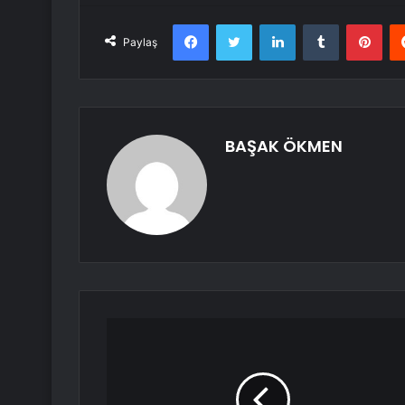
Facebook
Twitter
LinkedIn
Tumblr
Pint
Paylaş
BAŞAK ÖKMEN