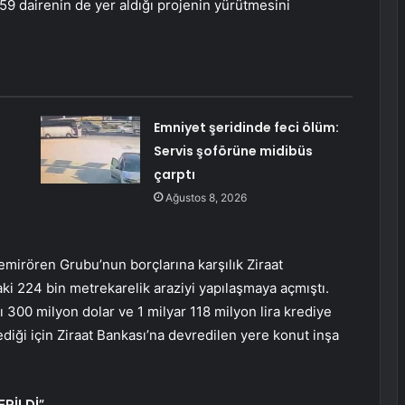
59 dairenin de yer aldığı projenin yürütmesini
Emniyet şeridinde feci ölüm:
Servis şoförüne midibüs
çarptı
Ağustos 8, 2026
emirören Grubu’nun borçlarına karşılık Ziraat
i 224 bin metrekarelik araziyi yapılaşmaya açmıştı.
 300 milyon dolar ve 1 milyar 118 milyon lira krediye
ediği için Ziraat Bankası’na devredilen yere konut inşa
RİLDİ”