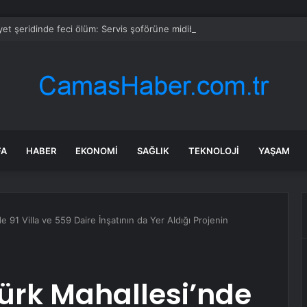
et şeridinde feci ölüm: Servis şoförüne midibüs çarptı
FA
HABER
EKONOMI
SAĞLIK
TEKNOLOJI
YAŞAM
91 Villa ve 559 Daire İnşatının da Yer Aldığı Projenin
rk Mahallesi’nde