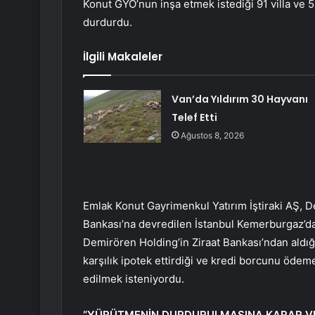
Konut GYO’nun inşa etmek istediği 91 villa ve 5
durdurdu.
İlgili Makaleler
Van’da Yıldırım 30 Hayvanı
Telef Etti
Ağustos 8, 2026
Emlak Konut Gayrimenkul Yatırım İştiraki AŞ, D
Bankası’na devredilen İstanbul Kemerburgaz’dak
Demirören Holding’in Ziraat Bankası’ndan aldığı
karşılık ipotek ettirdiği ve kredi borcunu ödem
edilmek isteniyordu.
“YÜRÜTMENİN DURDURULMASINA KARAR VE