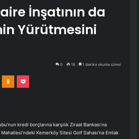
Daire İnşatının da
enin Yürütmesini
0
18
1 dakika okuma süresi
VKontakte
Odnoklassniki
Pocket
’nun kredi borçlarına karşılık Ziraat Bankası’na
k Mahallesi’ndeki Kemerköy Sitesi Golf Sahası’na Emlak