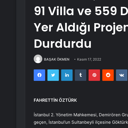
91 Villa ve 559 
Yer Aldığı Proj
Durdurdu
BAŞAK ÖKMEN
Kasım 17, 2022
Facebook
Twitter
LinkedIn
Tumblr
Pinterest
Reddit
FAHRETTİN ÖZTÜRK
İstanbul 2. Yönetim Mahkemesi, Demirören Grubu
geçen, İstanbul’un Sultanbeyli ilçesine Göktür