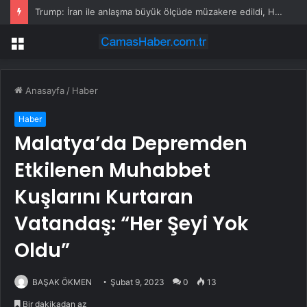
Trump: İran ile anlaşma büyük ölçüde müzakere edildi, Hürmüz Boğazı yeniden açılacak
Menü
Anasayfa
/
Haber
Haber
Malatya’da Depremden
Etkilenen Muhabbet
Kuşlarını Kurtaran
Vatandaş: “Her Şeyi Yok
Oldu”
BAŞAK ÖKMEN
Şubat 9, 2023
0
13
Bir dakikadan az