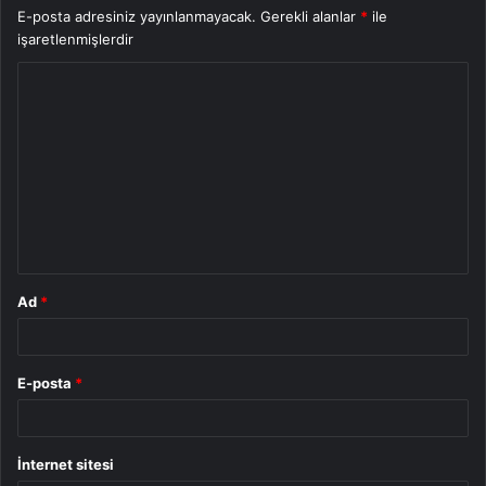
E-posta adresiniz yayınlanmayacak.
Gerekli alanlar
*
ile
işaretlenmişlerdir
Y
o
r
u
m
*
Ad
*
E-posta
*
İnternet sitesi