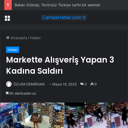
Bakan Göktaş: Terörsüz Türkiye tarihi bir adımdır
Menü
Anasayfa
/
Haber
Haber
Markette Alışveriş Yapan 3
Kadına Saldırı
ÖZLEM DEMİRGAN
Mayıs 15, 2023
0
9
Bir dakikadan az