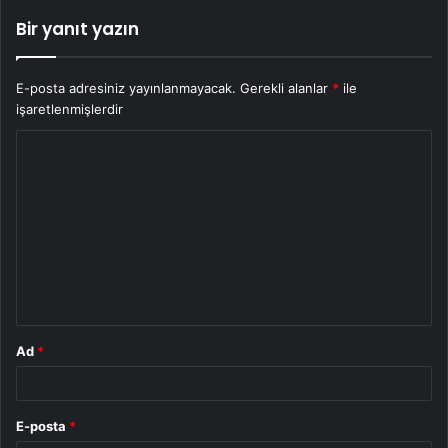
Bir yanıt yazın
E-posta adresiniz yayınlanmayacak.
Gerekli alanlar
*
ile
işaretlenmişlerdir
Y
o
r
u
m
*
Ad
*
E-posta
*