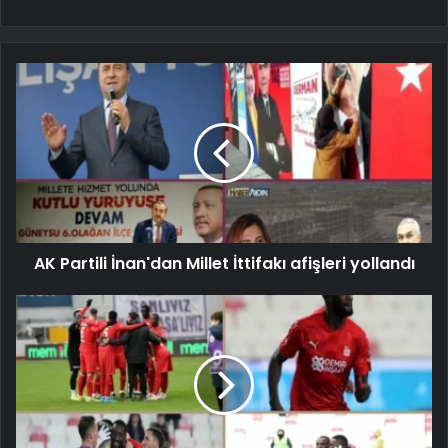
AK Partili İnan'dan Millet İttifakı afişleri yollandı