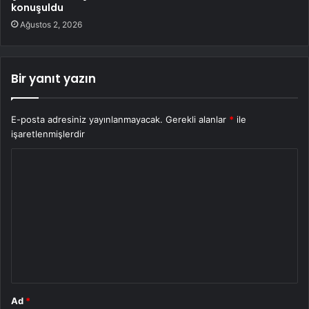
konuşuldu
Ağustos 2, 2026
Bir yanıt yazın
E-posta adresiniz yayınlanmayacak.
Gerekli alanlar
*
ile
işaretlenmişlerdir
Y
o
r
u
m
*
Ad
*