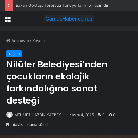
Bakan Göktaş: Terörsüz Türkiye tarihi bir adımdır
Menü
Anasayfa
/
Yaşam
Yaşam
Nilüfer Belediyesi’nden
çocukların ekolojik
farkındalığına sanat
desteği
MEHMET HAZBİN KAZBEK
Kasım 4, 2025
0
0
1 dakika okuma süresi