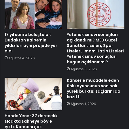
17 yıl sonra buluştular:
Yetenek sınavı sonuçları
Dudaktan Kalbe’nin
açıklandı mı? MEB Güzel
yıldızları aynı projede yer
Sanatlar Liseleri, Spor
aldı
Liseleri, İmam Hatip Liseleri
Yetenek sınav sonuçları
Ağustos 4, 2026
bugün açıklanır mı?
Ağustos 3, 2026
Kanserle mücadele eden
ünlü oyuncunun son hali
yürek burktu; saçlarını da
kazıttı
Ağustos 1, 2026
Hande Yener 37 derecelik
sıcakta sahneye böyle
çıktı: Kombini çok