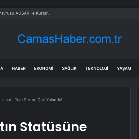
Yavrusu AUSAR ile Kurtarıldı
FA
HABER
EKONOMI
SAĞLIK
TEKNOLOJI
YAŞAM
ne Ulaştı: Tam Sürüm Çok Yakında!
ltın Statüsüne