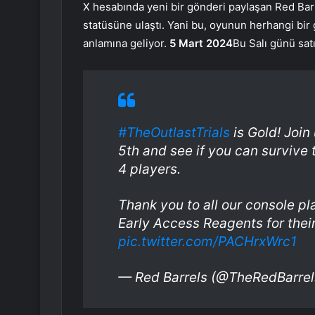
X hesabında yeni bir gönderi paylaşan Red Barr
statüsüne ulaştı. Yani bu, oyunun herhangi bi
anlamına geliyor.
5 Mart 2024
Bu Salı günü sat
#TheOutlastTrials
is Gold! Join
5th and see if you can survive t
4 players.
Thank you to all our console pl
Early Access Reagents for the
pic.twitter.com/PACHrxWrc1
— Red Barrels (@TheRedBarre