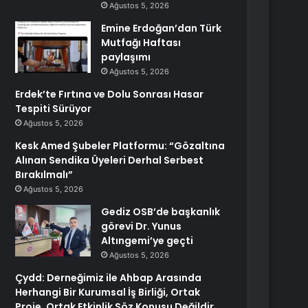
Ağustos 5, 2026
Emine Erdoğan’dan Türk
Mutfağı Haftası
paylaşımı
Ağustos 5, 2026
Erdek’te Fırtına ve Dolu Sonrası Hasar
Tespiti Sürüyor
Ağustos 5, 2026
Kesk Amed Şubeler Platformu: “Gözaltına
Alınan Sendika Üyeleri Derhal Serbest
Bırakılmalı”
Ağustos 5, 2026
Gediz OSB’de başkanlık
görevi Dr. Yunus
Altıngemi’ye geçti
Ağustos 5, 2026
Çydd: Derneğimiz ile Ahbap Arasında
Herhangi Bir Kurumsal İş Birliği, Ortak
Proje, Ortak Etkinlik Söz Konusu Değildir