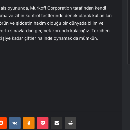
ls oyununda, Murkoff Corporation tarafından kendi
kama ve zihin kontrol testlerinde denek olarak kullanılan
rörün ve şiddetin hakim olduğu bir dünyada bilim ve
orlu sınavlardan geçmek zorunda kalacağız. Tercihen
t kişiye kadar çiftler halinde oynamak da mümkün.
erest
Reddit
VKontakte
Odnoklassniki
Pocket
E-Posta ile paylaş
Yazdır