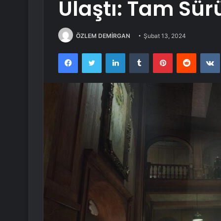
Ulaştı: Tam Sü
ÖZLEM DEMİRGAN
Şubat 13, 2024
Facebook
Twitter
LinkedIn
Tumblr
Pinterest
Reddit