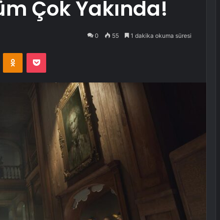
rüm Çok Yakında!
0
55
1 dakika okuma süresi
VKontakte
Odnoklassniki
Pocket