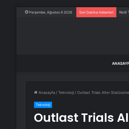
Kedi 
Perşembe, Ağustos 6 2026
Son Dakika Haberleri
ANASAY
Anasayfa
/
Teknoloji
/
Outlast Trials Altın Statüsü
Teknoloji
Outlast Trials A