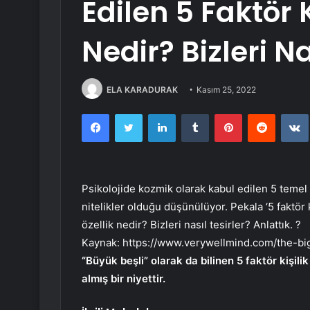
Edilen 5 Faktör 
Nedir? Bizleri Na
ELA KARADURAK
Kasım 25, 2022
Facebook
Twitter
LinkedIn
Tumblr
Pinterest
Reddit
Psikolojide kozmik olarak kabul edilen 5 temel k
nitelikler olduğu düşünülüyor. Pekala ‘5 faktör k
özellik nedir? Bizleri nasıl tesirler? Anlattık. ?
Kaynak:
https://www.verywellmind.com/the-bi
“Büyük beşli” olarak da bilinen 5 faktör kişil
almış bir niyettir.