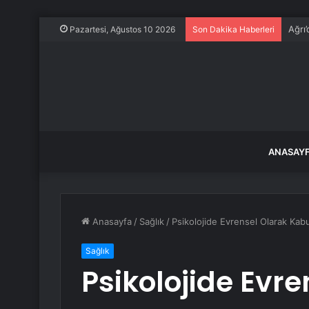
Ağrı
Pazartesi, Ağustos 10 2026
Son Dakika Haberleri
ANASAY
Anasayfa
/
Sağlık
/
Psikolojide Evrensel Olarak Kabul
Sağlık
Psikolojide Evr