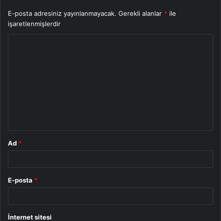
E-posta adresiniz yayınlanmayacak.
Gerekli alanlar
*
ile
işaretlenmişlerdir
Y
o
r
u
m
*
Ad
*
E-posta
*
İnternet sitesi