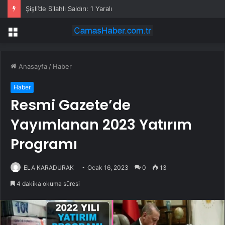
Birleşik Muhalefet Forumu İstanbul’da Yapıldı: ‘Tek Adam Rejimine Karşı Ortak Mücadele Çağrısı’
Menü
Anasayfa
/
Haber
Haber
Resmi Gazete’de
Yayımlanan 2023 Yatırım
Programı
ELA KARADURAK
Ocak 16, 2023
0
13
4 dakika okuma süresi