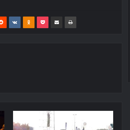
erest
Reddit
VKontakte
Odnoklassniki
Pocket
E-Posta ile paylaş
Yazdır