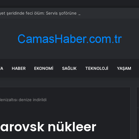
et şeridinde feci ölüm: Servis şoförüne midibüs çarptı
FA
HABER
EKONOMI
SAĞLIK
TEKNOLOJI
YAŞAM
izaltısı denize indirildi
arovsk nükleer