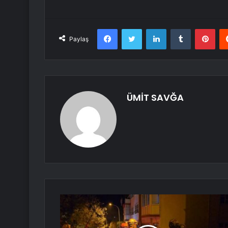
Facebook
Twitter
LinkedIn
Tumblr
Pint
Paylaş
ÜMİT SAVĞA