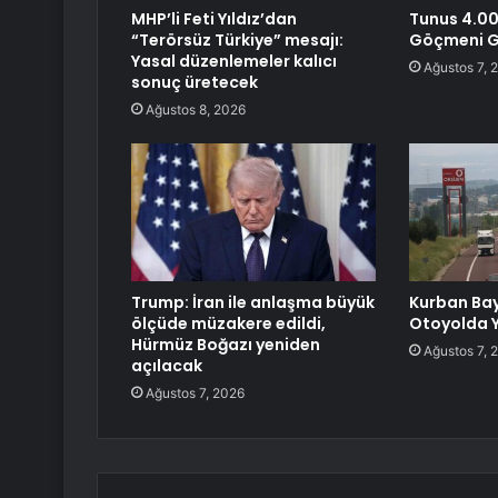
MHP’li Feti Yıldız’dan
Tunus 4.00
“Terörsüz Türkiye” mesajı:
Göçmeni G
Yasal düzenlemeler kalıcı
Ağustos 7, 
sonuç üretecek
Ağustos 8, 2026
Trump: İran ile anlaşma büyük
Kurban Ba
ölçüde müzakere edildi,
Otoyolda 
Hürmüz Boğazı yeniden
Ağustos 7, 
açılacak
Ağustos 7, 2026