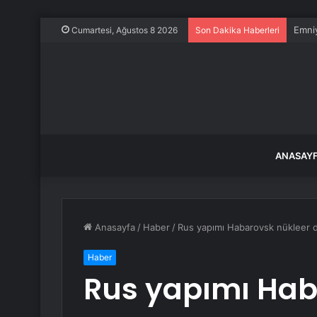
Emniy
Cumartesi, Ağustos 8 2026
Son Dakika Haberleri
ANASAY
Anasayfa
/
Haber
/
Rus yapımı Habarovsk nükleer den
Haber
Rus yapımı Hab