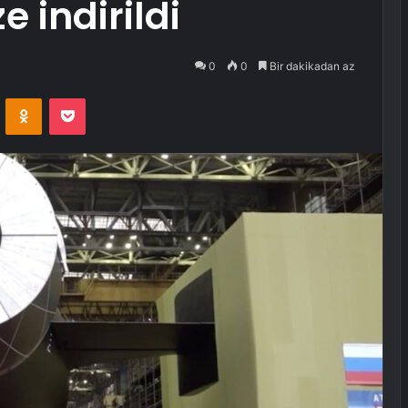
e indirildi
0
0
Bir dakikadan az
VKontakte
Odnoklassniki
Pocket