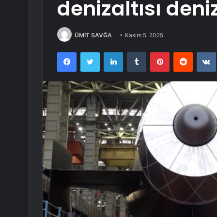
denizaltısı deniz
ÜMİT SAVĞA
Kasım 5, 2025
Facebook
Twitter
LinkedIn
Tumblr
Pinterest
Reddit