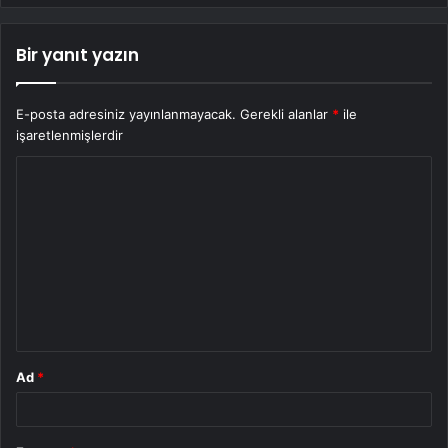
Bir yanıt yazın
E-posta adresiniz yayınlanmayacak.
Gerekli alanlar
*
ile
işaretlenmişlerdir
Y
o
r
u
m
*
Ad
*