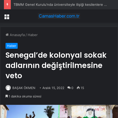
TBMM Genel Kurulu’nda üniversiteyle ilişiği kesilenlere dönüş hakkı sağlayan “öğrenci affı” maddesi kabul edildi
Menü
Anasayfa
/
Haber
Haber
Senegal’de kolonyal sokak
adlarının değiştirilmesine
veto
BAŞAK ÖKMEN
Aralık 15, 2022
0
15
1 dakika okuma süresi