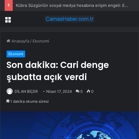
Kübra Süzgün’ün sosyal medya hesabına erişim engeli: Erdoğan’dan yardım istedi
Menü
Anasayfa
/
Ekonomi
Ekonomi
Son dakika: Cari denge
şubatta açık verdi
DİLAN BİÇER
Nisan 17, 2024
0
0
1 dakika okuma süresi