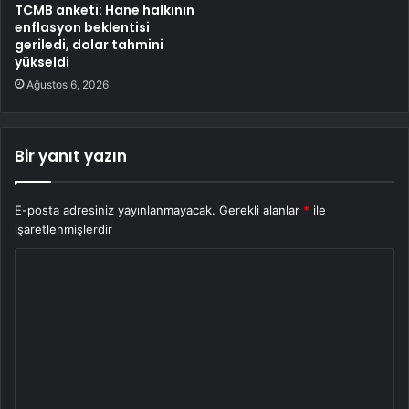
TCMB anketi: Hane halkının
enflasyon beklentisi
geriledi, dolar tahmini
yükseldi
Ağustos 6, 2026
Bir yanıt yazın
E-posta adresiniz yayınlanmayacak.
Gerekli alanlar
*
ile
işaretlenmişlerdir
Y
o
r
u
m
*