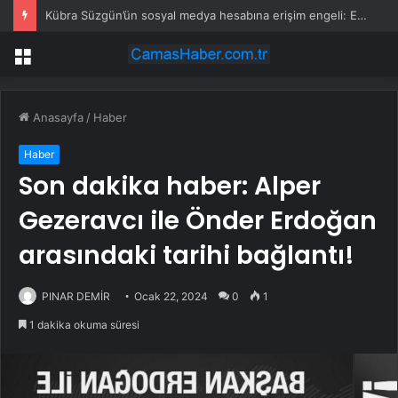
Kübra Süzgün’ün sosyal medya hesabına erişim engeli: Erdoğan’dan yardım istedi
Menü
Anasayfa
/
Haber
Haber
Son dakika haber: Alper
Gezeravcı ile Önder Erdoğan
arasındaki tarihi bağlantı!
PINAR DEMİR
Ocak 22, 2024
0
1
1 dakika okuma süresi