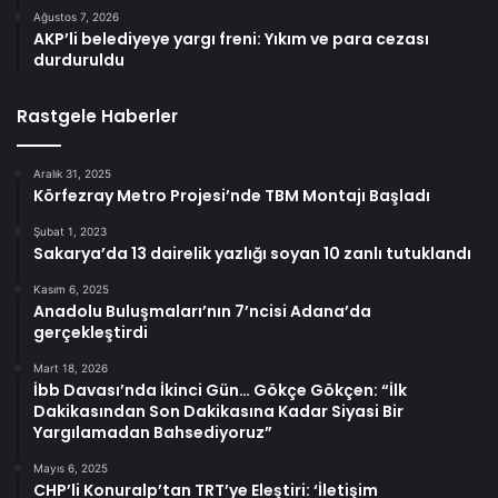
Ağustos 7, 2026
AKP’li belediyeye yargı freni: Yıkım ve para cezası
durduruldu
Rastgele Haberler
Aralık 31, 2025
Körfezray Metro Projesi’nde TBM Montajı Başladı
Şubat 1, 2023
Sakarya’da 13 dairelik yazlığı soyan 10 zanlı tutuklandı
Kasım 6, 2025
Anadolu Buluşmaları’nın 7’ncisi Adana’da
gerçekleştirdi
Mart 18, 2026
İbb Davası’nda İkinci Gün… Gökçe Gökçen: “İlk
Dakikasından Son Dakikasına Kadar Siyasi Bir
Yargılamadan Bahsediyoruz”
Mayıs 6, 2025
CHP’li Konuralp’tan TRT’ye Eleştiri: ‘İletişim