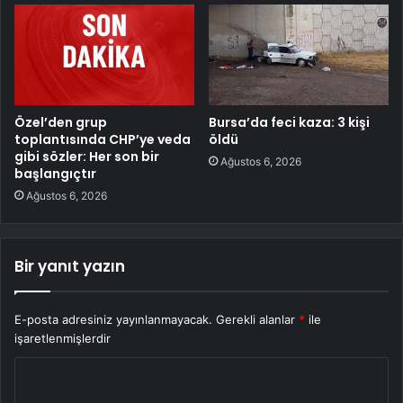
Özel’den grup
Bursa’da feci kaza: 3 kişi
toplantısında CHP’ye veda
öldü
gibi sözler: Her son bir
Ağustos 6, 2026
başlangıçtır
Ağustos 6, 2026
Bir yanıt yazın
E-posta adresiniz yayınlanmayacak.
Gerekli alanlar
*
ile
işaretlenmişlerdir
Y
o