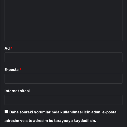
r
u
m
*
Ad
*
E-posta
*
İnternet sitesi
Daha sonraki yorumlarımda kullanılması için adım, e-posta
adresim ve site adresim bu tarayıcıya kaydedilsin.