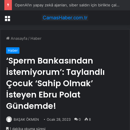
OpenAI’ın yapay zekâ ajanları, siber saldırı için birlikte çalışıp aylar önceden plan yapmış
Menü
Anasayfa
/
Haber
Haber
‘Sperm Bankasından
İstemiyorum’: Taylandlı
Çocuk ‘Sahip Olmak’
İsteyen Ebru Polat
Gündemde!
BAŞAK ÖKMEN
Ocak 28, 2023
0
8
1 dakika okuma süresi