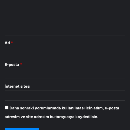
r
u
m
*
Ad
*
E-posta
*
İnternet sitesi
Daha sonraki yorumlarımda kullanılması için adım, e-posta
adresim ve site adresim bu tarayıcıya kaydedilsin.