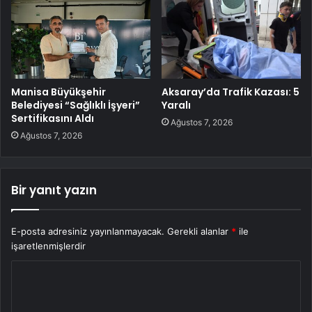
Manisa Büyükşehir
Aksaray’da Trafik Kazası: 5
Belediyesi “Sağlıklı İşyeri”
Yaralı
Sertifikasını Aldı
Ağustos 7, 2026
Ağustos 7, 2026
Bir yanıt yazın
E-posta adresiniz yayınlanmayacak.
Gerekli alanlar
*
ile
işaretlenmişlerdir
Y
o