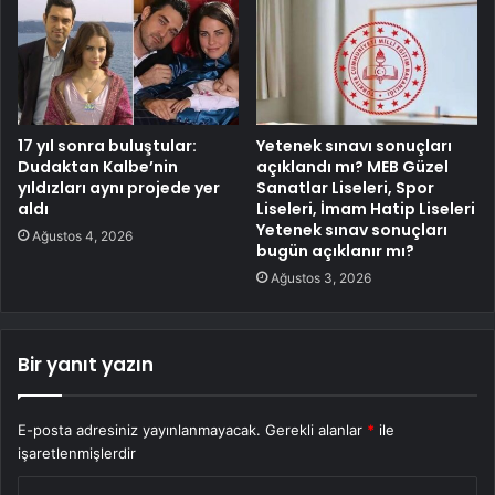
17 yıl sonra buluştular:
Yetenek sınavı sonuçları
Dudaktan Kalbe’nin
açıklandı mı? MEB Güzel
yıldızları aynı projede yer
Sanatlar Liseleri, Spor
aldı
Liseleri, İmam Hatip Liseleri
Yetenek sınav sonuçları
Ağustos 4, 2026
bugün açıklanır mı?
Ağustos 3, 2026
Bir yanıt yazın
E-posta adresiniz yayınlanmayacak.
Gerekli alanlar
*
ile
işaretlenmişlerdir
Y