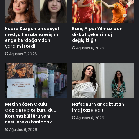
Kübra Süzgün’ün sosyal
Barış Alper Yılmaz’dan
medya hesabına erişim
dikkat çeken imaj
engeli: Erdoğan’dan
değişikliği!
yardım istedi
Ağustos 6, 2026
Ağustos 7, 2026
Metin Sözen Okulu
Hafsanur Sancaktutan
Gaziantep’te kuruldu…
imaj tazeledi!
Koruma kültürü yeni
Ağustos 6, 2026
nesillere aktarılacak
Ağustos 6, 2026