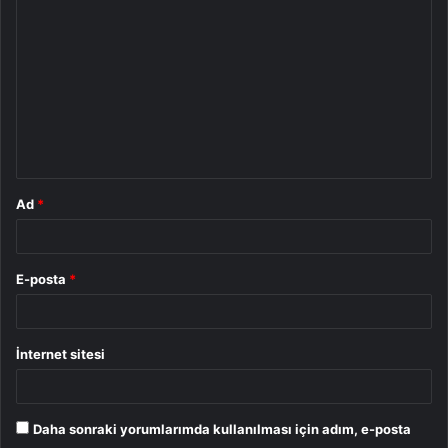
o
r
u
m
*
Ad
*
E-posta
*
İnternet sitesi
Daha sonraki yorumlarımda kullanılması için adım, e-posta