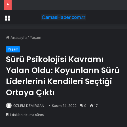
Buldan’da tarihi konaklar ve kadın girişimciler turizme kazandırılıyor
Menü
Anasayfa
/
Yaşam
Yaşam
Sürü Psikolojisi Kavramı
Yalan Oldu: Koyunların Sürü
Liderlerini Kendileri Seçtiği
Ortaya Çıktı
ÖZLEM DEMİRGAN
Kasım 24, 2022
0
17
1 dakika okuma süresi