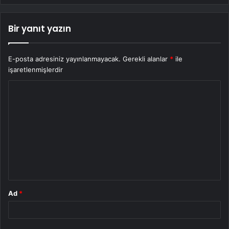
Bir yanıt yazın
E-posta adresiniz yayınlanmayacak.
Gerekli alanlar
*
ile
işaretlenmişlerdir
Y
o
r
u
m
*
Ad
*