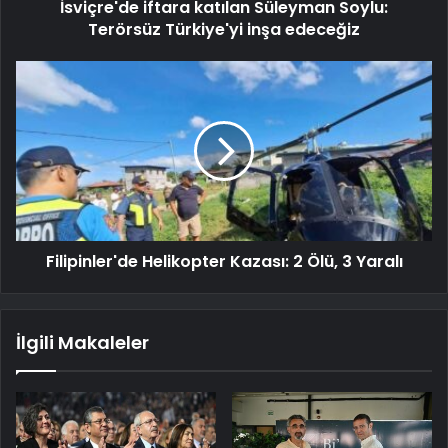
İsviçre'de iftara katılan Süleyman Soylu:
Terörsüz Türkiye'yi inşa edeceğiz
Filipinler'de Helikopter Kazası: 2 Ölü, 3 Yaralı
İlgili Makaleler