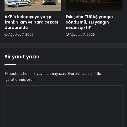
AKP’li belediyeye yargı
Eskişehir TUSAŞ yangın
freni: Yıkım ve para cezası
söndü mü, TEİ yangın
durduruldu
neden çıktı?
Ağustos 7, 2026
Ağustos 7, 2026
Bir yanıt yazın
E-posta adresiniz yayınlanmayacak.
Gerekli alanlar
*
ile
işaretlenmişlerdir
Y
o
r
u
m