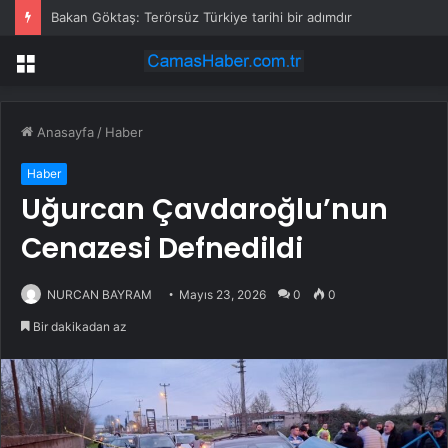
Bakan Göktaş: Terörsüz Türkiye tarihi bir adımdır
Menü
Anasayfa
/
Haber
Haber
Uğurcan Çavdaroğlu’nun
Cenazesi Defnedildi
NURCAN BAYRAM
Mayıs 23, 2026
0
0
Bir dakikadan az